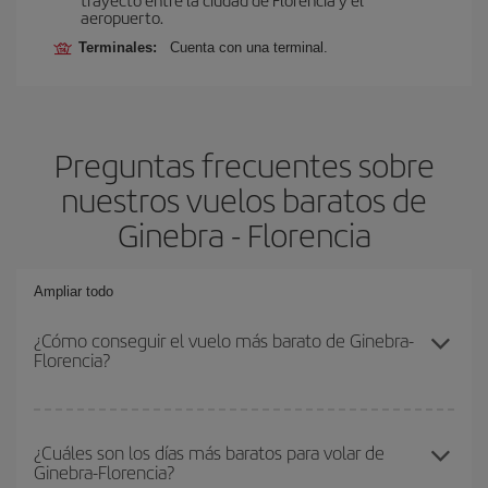
aeropuerto.
Terminales:
Cuenta con una terminal.
Preguntas frecuentes sobre
nuestros vuelos baratos de
Ginebra - Florencia
Ampliar todo
¿Cómo conseguir el vuelo más barato de Ginebra-
Florencia?
Podrás ahorrar en tu billete de avión de Ginebra-Florencia-dest y
conseguir el vuelo más barato si evitas temporadas altas,
¿Cuáles son los días más baratos para volar de
Ginebra-Florencia?
compras con antelación y puedes ser flexible con las fechas y