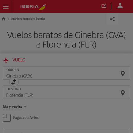
Saltar al contenido principal
Vuelos baratos Iberia
Vuelos baratos de Ginebra (GVA)
a Florencia (FLR)
VUELO
ORIGEN
DESTINO
Seleccione
Ida y vuelta
una
opción
Pagar con Avios