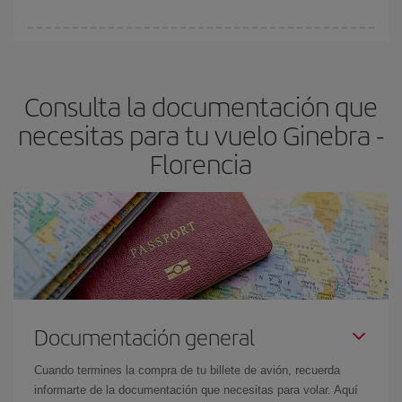
vayan agotando. Por eso, comprar con antelación es
fundamental
para conseguir
vuelos baratos a Ginebra-
En Iberia, tenemos distintas tarifas para garantizarte el mejor
Florencia-dest
.
precio según tus necesidades de viaje. La tarifa básica, te
asegura el vuelo más barato.
Consulta la documentación que
necesitas para tu vuelo Ginebra -
Florencia
Documentación general
Cuando termines la compra de tu billete de avión, recuerda
informarte de la documentación que necesitas para volar. Aquí