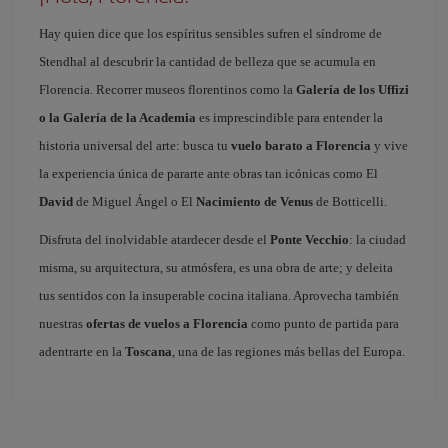
Hay quien dice que los espíritus sensibles sufren el síndrome de
Stendhal al descubrir la cantidad de belleza que se acumula en
Florencia. Recorrer museos florentinos como la
Galería de los Uffizi
o la Galería de la Academia
es imprescindible para entender la
historia universal del arte: busca tu
vuelo barato a Florencia
y vive
la experiencia única de pararte ante obras tan icónicas como El
David
de Miguel Ángel o El
Nacimiento de Venus
de Botticelli.
Disfruta del inolvidable atardecer desde el
Ponte Vecchio
: la ciudad
misma, su arquitectura, su atmósfera, es una obra de arte; y deleita
tus sentidos con la insuperable cocina italiana. Aprovecha también
nuestras
ofertas de vuelos a Florencia
como punto de partida para
adentrarte en la
Toscana
, una de las regiones más bellas del Europa.