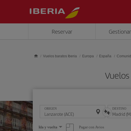
Saltar al contenido principal
Reservar
Gestionar
Vuelos baratos Iberia
Europa
España
Comunid
Vuelos
ORIGEN
DESTINO
Seleccione
Pagar con Avios
Ida y vuelta