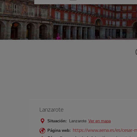
una
opción
Lanzarote
Situación:
Lanzarote
Ver en mapa
https://www.aena.es/es/cesar-m
Página web: