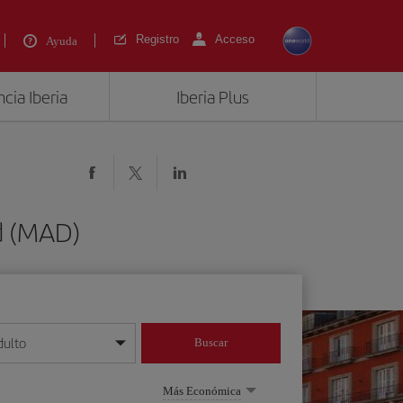
Registro
Acceso
Ayuda
cia Iberia
Iberia Plus
d (MAD)
dulto
Buscar
o día/mes/año
Más Económica