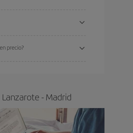
elo y de que las tarifas más baratas (turista)
nzarote-Madrid-dest
.
ra el vuelo más barato.
en precio?
ser flexible.
Lo normal es que
cuanto antes
 poco abiertos, podrás
elegir el precio más
 Lanzarote - Madrid