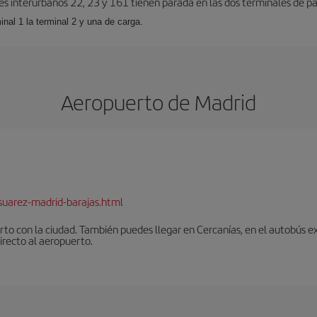
es interurbanos 22, 23 y 161 tienen parada en las dos terminales de pa
inal 1 la terminal 2 y una de carga.
Aeropuerto de Madrid
suarez-madrid-barajas.html
to con la ciudad. También puedes llegar en Cercanías, en el autobús ex
irecto al aeropuerto.