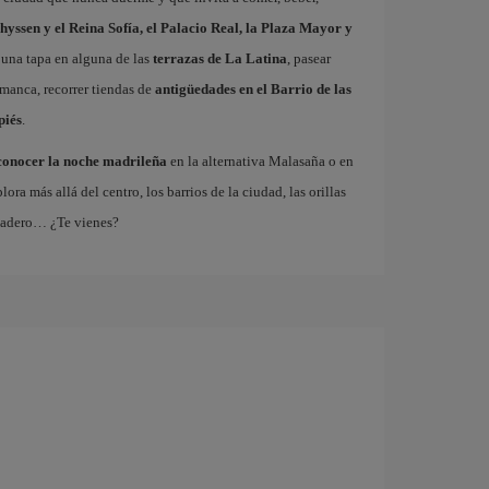
hyssen y el Reina Sofía, el Palacio Real, la Plaza Mayor y
 una tapa en alguna de las
terrazas de La Latina
, pasear
amanca, recorrer tiendas de
antigüedades en el Barrio de las
piés
.
conocer la noche madrileña
en la alternativa Malasaña o en
 más allá del centro, los barrios de la ciudad, las orillas
tadero… ¿Te vienes?