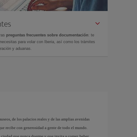
ntes
tras
preguntas frecuentes sobre documentación
: te
cesitas para volar con Iberia, así como los trámites
gración y aduanas.
museos, de los palacios reales y de las amplias avenidas
que recibe con generosidad a gente de todo el mundo.
a ciudad que nunca duerme y que invita a comer, beber,