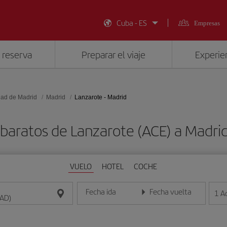
Cuba - ES
Empresas
 reserva
Preparar el viaje
Experien
ad de Madrid
Madrid
Lanzarote - Madrid
 baratos de Lanzarote (ACE) a Madri
VUELO
HOTEL
COCHE
Fecha ida
Fecha vuelta
1
A
Introduce la fecha en formato día/mes/año
Introduce la fecha en format