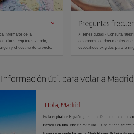
Preguntas frecue
da informarte de la
¿Tienes dudas? Consulta nues
sultar si requieres visado,
aclaramos los documentos que ne
rigen y el destino de tu vuelo.
específicos exigidos para la mi
Información útil para volar a Madrid
¡Hola, Madrid!
Es la
capital de España
, pero también la ciudad de los 
trazadas en una urbe sin murallas… Una ciudad abierta 
Reserva tu vuelo barato a Madrid
para disfrutar de un