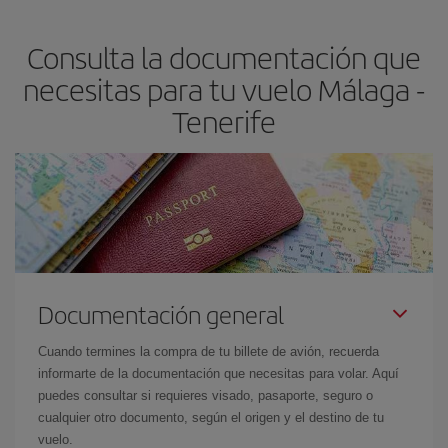
claves para encontrar los mejores precios son
anticiparte y ser
flexible.
Lo normal es que
cuanto antes
reserves tus billetes de
Consulta la documentación que
avión más baratos te saldrán. Además, si buscas los vuelos con
las fechas y los horarios del viaje un poco abiertos, podrás
elegir
necesitas para tu vuelo Málaga -
el precio más barato.
Tenerife
Documentación general
Cuando termines la compra de tu billete de avión, recuerda
informarte de la documentación que necesitas para volar. Aquí
puedes consultar si requieres visado, pasaporte, seguro o
cualquier otro documento, según el origen y el destino de tu
vuelo.