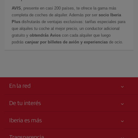
AVIS
, presente en casi 200 países, te ofrece la gama más
completa de coches de alquiler. Además por ser
socio Iberia
Plus
disfrutarás de ventajas exclusivas: tarifas especiales para
que alquiles tu coche al mejor precio, un conductor adicional
gratuito y
obtendrás Avios
con cada alquiler que luego
podrás
canjear por billetes de avión y experiencias
de ocio.
En la red
De tu interés
Tu seguridad es lo primero
Iberia es más
Accesibilidad
Noticias y Novedades
Compromiso de servicio
Transparencia