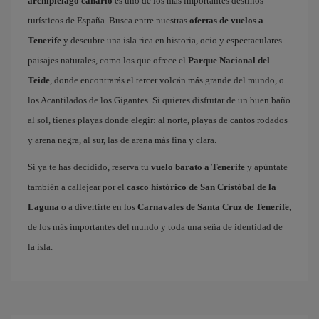
archipiélago canario
es uno de los más importantes destinos
turísticos de España. Busca entre nuestras
ofertas de vuelos a
Tenerife
y descubre una isla rica en historia, ocio y espectaculares
paisajes naturales, como los que ofrece el
Parque Nacional del
Teide
, donde encontrarás el tercer volcán más grande del mundo, o
los Acantilados de los Gigantes. Si quieres disfrutar de un buen baño
al sol, tienes playas donde elegir: al norte, playas de cantos rodados
y arena negra, al sur, las de arena más fina y clara.
Si ya te has decidido, reserva tu
vuelo barato a Tenerife
y apúntate
también a callejear por el
casco histórico de San Cristóbal de la
Laguna
o a divertirte en los
Carnavales de Santa Cruz de Tenerife
,
de los más importantes del mundo y toda una seña de identidad de
la isla.