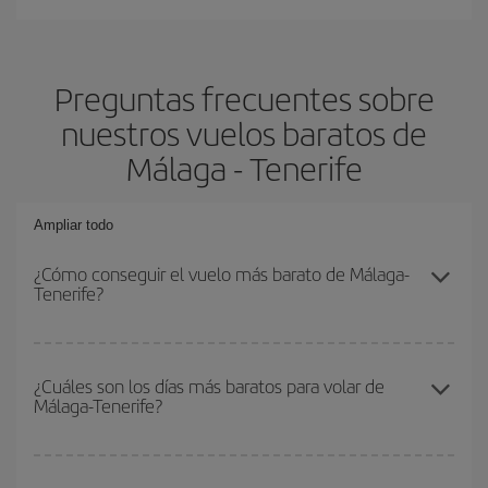
Preguntas frecuentes sobre
nuestros vuelos baratos de
Málaga - Tenerife
Ampliar todo
¿Cómo conseguir el vuelo más barato de Málaga-
Tenerife?
Podrás ahorrar en tu billete de avión de Málaga-Tenerife-dest y
conseguir el vuelo más barato si evitas temporadas altas,
¿Cuáles son los días más baratos para volar de
Málaga-Tenerife?
compras con antelación y puedes ser flexible con las fechas y
horarios de ida y vuelta.
Para saber qué días te saldrá más económico volar, solo tienes