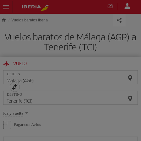
Saltar al contenido principal
Vuelos baratos Iberia
Vuelos baratos de Málaga (AGP) a
Tenerife (TCI)
VUELO
ORIGEN
DESTINO
Seleccione
Ida y vuelta
una
opción
Pagar con Avios