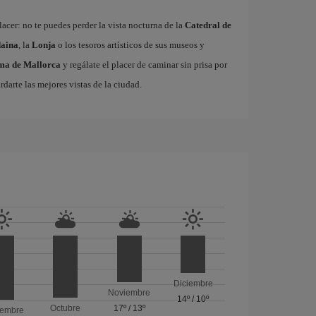
acer: no te puedes perder la vista nocturna de la
Catedral de
aina
, la
Lonja
o los tesoros artísticos de sus museos y
lma de Mallorca
y regálate el placer de caminar sin prisa por
rdarte las mejores vistas de la ciudad.
Diciembre
Noviembre
14º
/
10º
Octubre
17º
/
13º
iembre