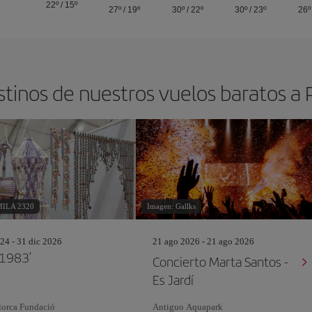
22º
/
15º
27º
/
19º
30º
/
22º
30º
/
23º
26º
stinos de nuestros vuelos baratos a
MILA 2320
Imagen: Gallks
24 - 31 dic 2026
21 ago 2026 - 21 ago 2026
 1983’
Concierto Marta Santos -
Es Jardí
lorca Fundació
Antiguo Aquapark