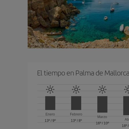
El tiempo en Palma de Mallorc
Enero
Febrero
Marzo
Ab
13º
/
9º
13º
/
8º
16º
/
10º
18º