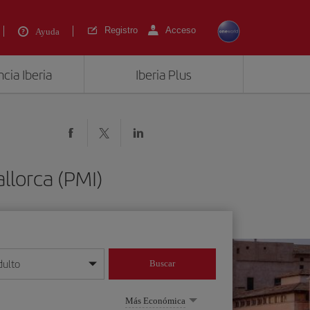
Registro
Acceso
Ayuda
cia Iberia
Iberia Plus
llorca (PMI)
dulto
Buscar
o día/mes/año
Más Económica