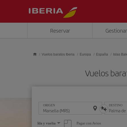
Saltar al contenido principal
Reservar
Gestionar
Vuelos baratos Iberia
Europa
España
Islas Ba
Vuelos bara
ORIGEN
DESTINO
Seleccione
Pagar con Avios
Ida y vuelta