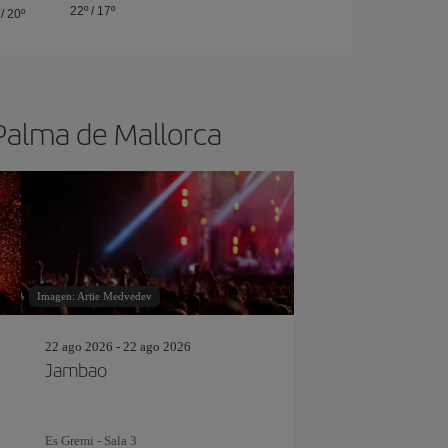
22º
/
17º
/
20º
 Palma de Mallorca
Imagen: Artie Medvedev
22 ago 2026 - 22 ago 2026
Jambao
Es Gremi - Sala 3