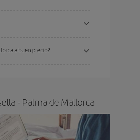
elo y de que las tarifas más baratas (turista)
rsella-Palma de Mallorca-dest
.
ra el vuelo más barato.
lorca a buen precio?
ser flexible.
Lo normal es que
cuanto antes
 poco abiertos, podrás
elegir el precio más
ella - Palma de Mallorca