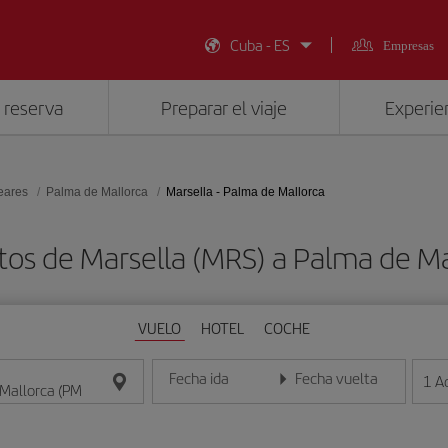
Cuba - ES
Empresas
 reserva
Preparar el viaje
Experien
leares
Palma de Mallorca
Marsella - Palma de Mallorca
tos de Marsella (MRS) a Palma de Ma
VUELO
HOTEL
COCHE
Fecha ida
Fecha vuelta
1
A
Introduce la fecha en formato día/mes/año
Introduce la fecha en format