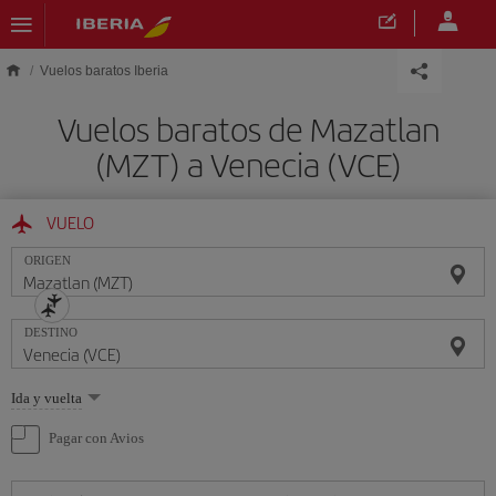
Saltar al contenido principal
Vuelos baratos Iberia
Vuelos baratos de Mazatlan
(MZT) a Venecia (VCE)
VUELO
ORIGEN
DESTINO
Seleccione
Ida y vuelta
una
opción
Pagar con Avios