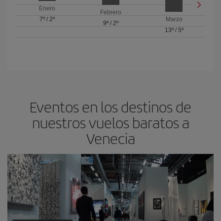
Enero
Febrero
7º
/
2º
Marzo
9º
/
2º
13º
/
5º
Eventos en los destinos de
nuestros vuelos baratos a
Venecia