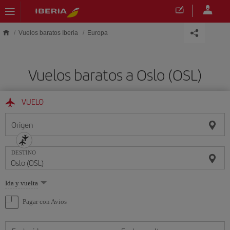
Saltar al contenido principal
Vuelos baratos Iberia
Europa
Vuelos baratos a Oslo (OSL)
VUELO
Origen
DESTINO
Seleccione
Ida y vuelta
una
opción
Pagar con Avios