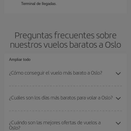
Terminal de llegadas.
Preguntas frecuentes sobre
nuestros vuelos baratos a Oslo
Ampliar todo
¿Cómo conseguir el vuelo más barato a Oslo?
Podrás ahorrar en tu billete de avión y conseguir el vuelo más
barato si evitas temporadas altas, compras con antelación y
¿Cuáles son los días más baratos para volar a Oslo?
puedes ser flexible con las fechas y horarios de ida y vuelta.
Además, si no tienes decidido un destino concreto para tu viaje,
Para saber qué días te saldrá más económico volar, solo tienes
mira nuestras ofertas y déjate inspirar: seguro que encuentras el
que empezar una consulta en nuestro
buscador de vuelos
vuelo más barato.
¿Cuándo son las mejores ofertas de vuelos a
Oslo?
baratos
. Dinos desde dónde vuelas, a dónde quieres ir y en qué