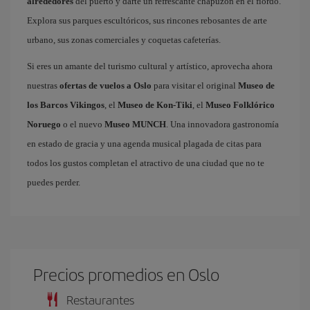
alrededores
del puerto y darte un refrescante chapuzón en el fiordo.
Explora sus parques escultóricos, sus rincones rebosantes de arte
urbano, sus zonas comerciales y coquetas cafeterías.
Si eres un amante del turismo cultural y artístico, aprovecha ahora
nuestras
ofertas de vuelos a Oslo
para visitar el original
Museo de
los Barcos Vikingos
, el
Museo de Kon-Tiki
, el
Museo Folklórico
Noruego
o el nuevo
Museo MUNCH
. Una innovadora gastronomía
en estado de gracia y una agenda musical plagada de citas para
todos los gustos completan el atractivo de una ciudad que no te
puedes perder.
Precios promedios en Oslo
Restaurantes