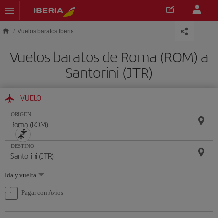
Saltar al contenido principal
Vuelos baratos Iberia
Vuelos baratos de Roma (ROM) a
Santorini (JTR)
VUELO
ORIGEN
DESTINO
Seleccione
Ida y vuelta
una
opción
Pagar con Avios