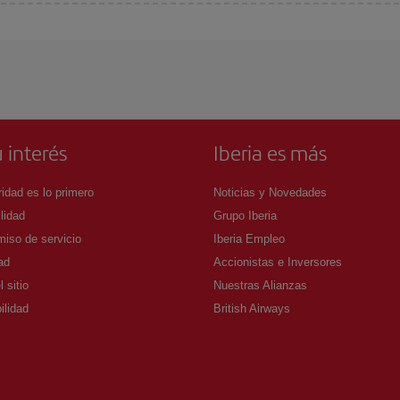
arte el mejor precio según tus necesidades de viaje. La tarifa básica, te asegu
 interés
Iberia es más
idad es lo primero
Noticias y Novedades
lidad
Grupo Iberia
iso de servicio
Iberia Empleo
ad
Accionistas e Inversores
 sitio
Nuestras Alianzas
ilidad
British Airways