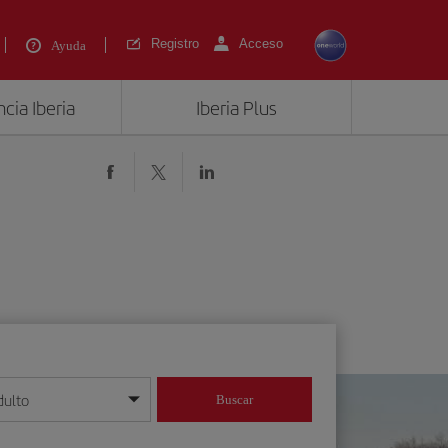
Registro
Acceso
Ayuda
cia Iberia
Iberia Plus
dulto
Buscar
o día/mes/año