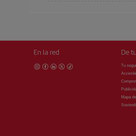
En Iberia, tenemos distintas tarifas para garantiz
En la red
De tu
Tu segur
Accesibi
Comprom
Publicid
Mapa del
Sostenib