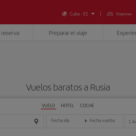
Cuba - ES
Empresas
 reserva
Preparar el viaje
Experien
Vuelos baratos a Rusia
VUELO
HOTEL
COCHE
Fecha ida
Fecha vuelta
1
A
Introduce la fecha en formato día/mes/año
Introduce la fecha en format