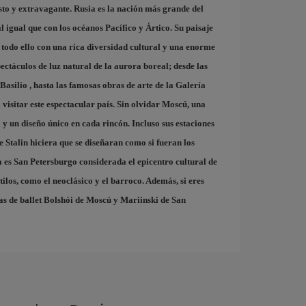
asto y extravagante. Rusia es la nación más grande del
l igual que con los océanos Pacífico y Ártico. Su paisaje
, todo ello con una rica diversidad cultural y una enorme
pectáculos de luz natural de la aurora boreal; desde las
 Basilio
, hasta las famosas obras de arte de la
Galería
 visitar este espectacular país. Sin olvidar
Moscú
, una
y un diseño único en cada rincón. Incluso sus estaciones
 Stalin hiciera que se diseñaran como si fueran los
a es
San Petersburgo
considerada el epicentro cultural de
ilos, como el neoclásico y el barroco. Además, si eres
ías de ballet Bolshói de Moscú y Mariinski de San