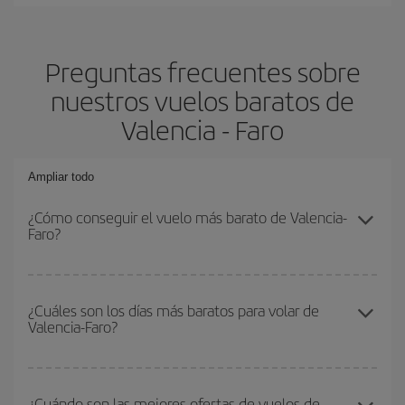
Preguntas frecuentes sobre
nuestros vuelos baratos de
Valencia - Faro
Ampliar todo
¿Cómo conseguir el vuelo más barato de Valencia-
Faro?
Podrás ahorrar en tu billete de avión de Valencia-Faro-dest y
conseguir el vuelo más barato si evitas temporadas altas,
¿Cuáles son los días más baratos para volar de
Valencia-Faro?
compras con antelación y puedes ser flexible con las fechas y
horarios de ida y vuelta.
Para saber qué días te saldrá más económico volar, solo tienes
que empezar una consulta en nuestro
buscador de vuelos
¿Cuándo son las mejores ofertas de vuelos de