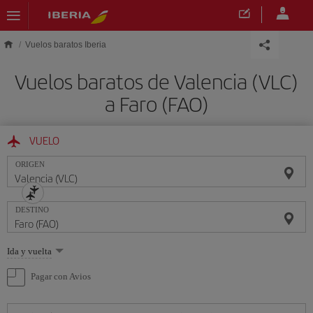
Saltar al contenido principal
Vuelos baratos Iberia
Vuelos baratos de Valencia (VLC)
a Faro (FAO)
VUELO
ORIGEN
DESTINO
Seleccione
Ida y vuelta
una
opción
Pagar con Avios