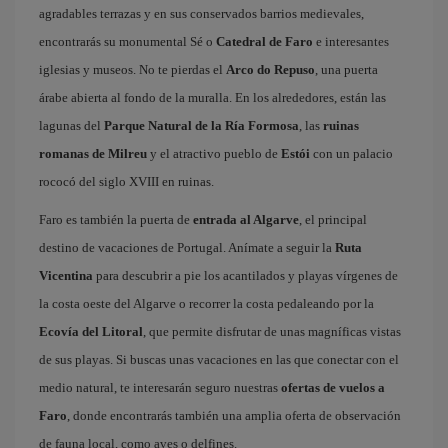
agradables terrazas y en sus conservados barrios medievales,
encontrarás su monumental Sé o
Catedral de Faro
e interesantes
iglesias y museos. No te pierdas el
Arco do Repuso
, una puerta
árabe abierta al fondo de la muralla. En los alrededores, están las
lagunas del
Parque Natural de la Ría Formosa
, las
ruinas
romanas de Milreu
y el atractivo pueblo de
Estói
con un palacio
rococó del siglo XVIII en ruinas.
Faro es también la puerta de
entrada al Algarve
, el principal
destino de vacaciones de Portugal. Anímate a seguir la
Ruta
Vicentina
para descubrir a pie los acantilados y playas vírgenes de
la costa oeste del Algarve o recorrer la costa pedaleando por la
Ecovía del Litoral
, que permite disfrutar de unas magníficas vistas
de sus playas. Si buscas unas vacaciones en las que conectar con el
medio natural, te interesarán seguro nuestras
ofertas de vuelos a
Faro
, donde encontrarás también una amplia oferta de observación
de fauna local, como aves o delfines.