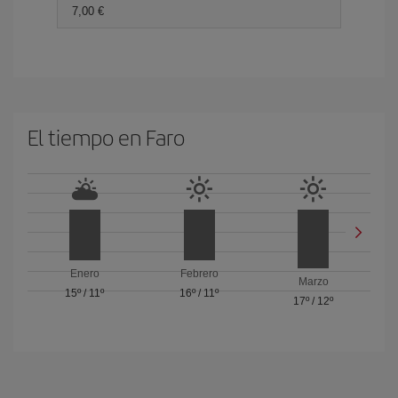
7,00 €
El tiempo en Faro
Enero
Febrero
Marzo
15º
/
11º
16º
/
11º
17º
/
12º