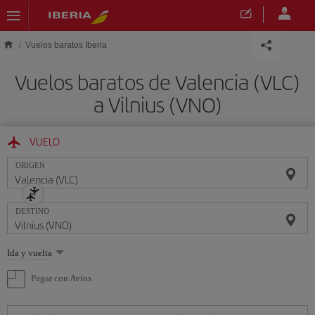
Saltar al contenido principal
Vuelos baratos Iberia
Vuelos baratos de Valencia (VLC)
a Vilnius (VNO)
VUELO
ORIGEN
DESTINO
Seleccione
Ida y vuelta
una
opción
Pagar con Avios