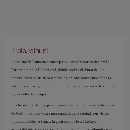
¡Hola, Vilnius!
La capital de Lituania destaca por su casco histórico declarado
Patrimonio de la Humanidad, donde podrás disfrutar de una
incréible escena artística y tecnológica. Sus calles empedradas y
edificios barrocos, como la Catedral de Vilna, la convierten en una
joya oculta de Europa.
Los barrios de Užupis, para los amantes de lo nohemio, y la colina
de Gediminas, con vistas panorámicas de la ciudad, son visitas
imprescindibles. Además, la gastronomía local incluye
especialidades como los cepelinai, unas deliciosas albóndigas de