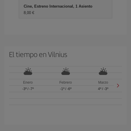
Cine, Estreno Internacional, 1 Asiento
8,00 €
El tiempo en Vilnius
Enero
Febrero
Marzo
-3º
/
-7º
-1º
/
-6º
4º
/
-3º