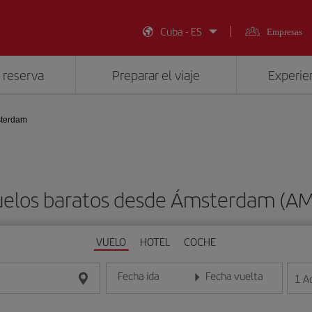
Cuba - ES
Empresas
 reserva
Preparar el viaje
Experien
terdam
uelos baratos desde Ámsterdam (AM
VUELO
HOTEL
COCHE
Fecha ida
Fecha vuelta
1
A
Introduce la fecha en formato día/mes/año
Introduce la fecha en format