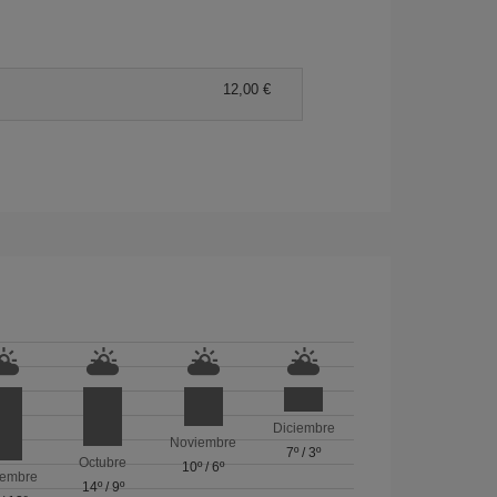
12,00 €
Diciembre
Noviembre
7º
/
3º
Octubre
10º
/
6º
iembre
14º
/
9º