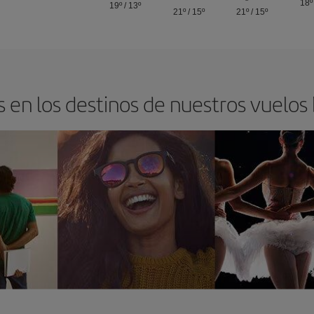
18º
19º
/
13º
21º
/
15º
21º
/
15º
 en los destinos de nuestros vuelos