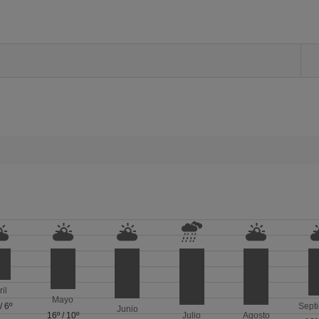
ril
Mayo
/
6º
Sept
Junio
16º
/
10º
Julio
Agosto