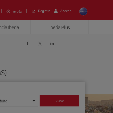
Registro
Acceso
Ayuda
cia Iberia
Iberia Plus
S)
dulto
Buscar
o día/mes/año