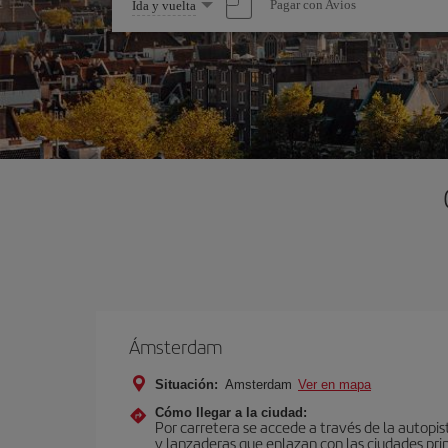
Seleccione
Pagar con Avios
Ida y vuelta
una
opción
Ámsterdam
Situación:
Amsterdam
Ver en mapa
Cómo llegar a la ciudad:
Por carretera se accede a través de la autopis
y lanzaderas que enlazan con las ciudades prin