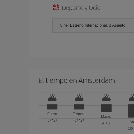
Deporte y Ocio
Cine, Estreno Internacional, 1 Asiento
El tiempo en Ámsterdam
Enero
Febrero
Marzo
6º
/
2º
6º
/
2º
Ab
9º
/
3º
13º