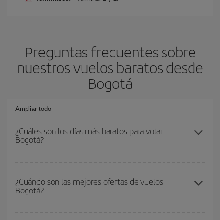
Preguntas frecuentes sobre
nuestros vuelos baratos desde
Bogotá
Ampliar todo
¿Cuáles son los días más baratos para volar
Bogotá?
Para saber qué días te saldrá más económico volar, solo tienes
que empezar una consulta en nuestro
buscador de vuelos
¿Cuándo son las mejores ofertas de vuelos
Bogotá?
baratos
. Dinos desde dónde vuelas, a dónde quieres ir y en qué
fechas habías pensado viajar. Te mostraremos los vuelos más
baratos, no solo
para tu consulta, sino para días cercanos
,
Puedes conseguir los vuelos más baratos viajando
fuera de las