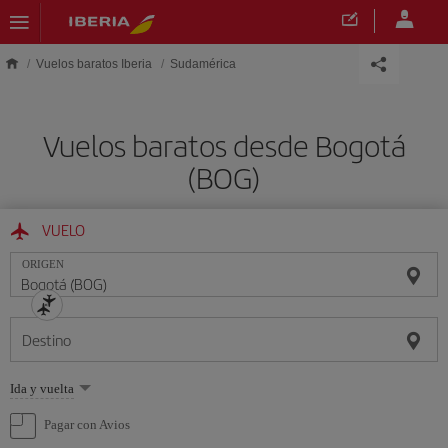
Saltar al contenido principal
Vuelos baratos Iberia
Sudamérica
Vuelos baratos desde Bogotá
(BOG)
VUELO
ORIGEN
Destino
Seleccione
Ida y vuelta
una
opción
Pagar con Avios