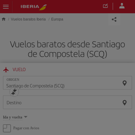
Saltar al contenido principal
Vuelos baratos Iberia
Europa
Vuelos baratos desde Santiago
de Compostela (SCQ)
VUELO
ORIGEN
Destino
Seleccione
Ida y vuelta
una
opción
Pagar con Avios