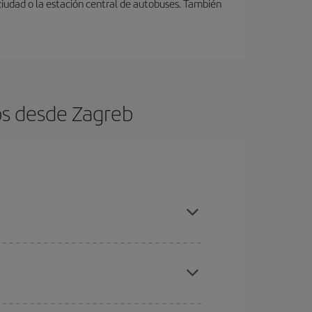
ciudad o la estación central de autobuses. También
os desde Zagreb
ratos
. Dinos desde dónde vuelas, a dónde
ra días cercanos
, tanto de ida como de vuelta,
gunos
horarios
puede que te hagan ahorrar aún
eral las Navidades, la Semana Santa y los