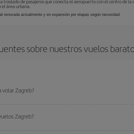
ra traslado de pasajeros que conecta el aeropuerto con el centro de la 
 el área urbana.
nal renovada actualmente y en expansión por etapas según necesidad.
uentes sobre nuestros vuelos barat
a volar Zagreb?
ar, solo tienes que empezar una consulta en nuestro
buscador de vuelos ba
. Te mostraremos los vuelos más baratos, no solo
para tu consulta, sino pa
vuelos Zagreb?
s, busca en las diferentes opciones de vuelo que te ofrecemos cada día: al
do
fuera de las temporadas altas
. Aunque depende de tu destino, por lo gen