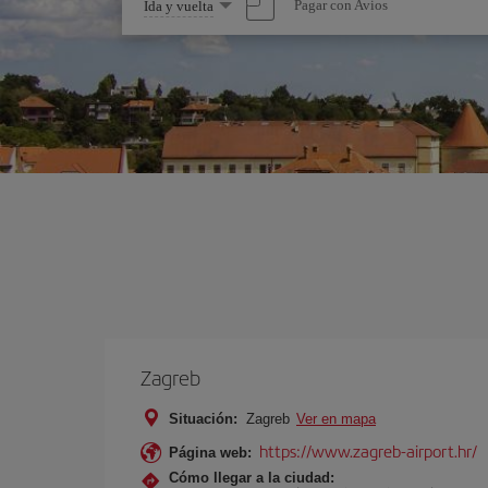
Seleccione
Pagar con Avios
Ida y vuelta
una
opción
Zagreb
Situación:
Zagreb
Ver en mapa
https://www.zagreb-airport.hr/
Página web:
Cómo llegar a la ciudad: