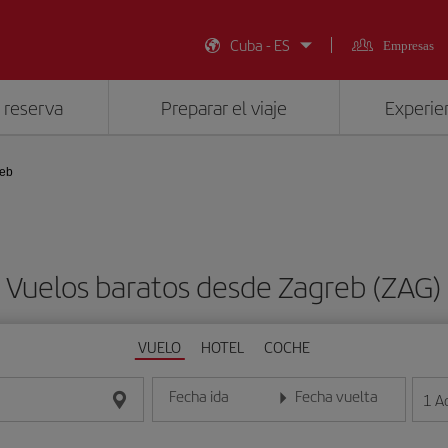
Cuba - ES
Empresas
 reserva
Preparar el viaje
Experien
reb
Vuelos baratos desde Zagreb (ZAG)
VUELO
HOTEL
COCHE
Fecha ida
Fecha vuelta
1
A
Introduce la fecha en formato día/mes/año
Introduce la fecha en format