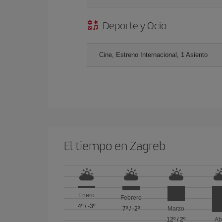
Deporte y Ocio
Cine, Estreno Internacional, 1 Asiento
El tiempo en Zagreb
Enero
Febrero
4º
/
-3º
7º
/
-2º
Marzo
12º
/
2º
Ab