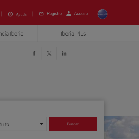
Registro
Acceso
Ayuda
cia Iberia
Iberia Plus
dulto
Buscar
o día/mes/año