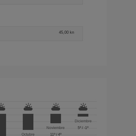
45,00 kn
Diciembre
Noviembre
5º
/
-1º
Octubre
11º
/
4º