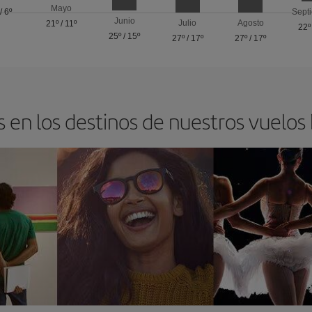
Mayo
/
6º
Sept
Junio
Julio
Agosto
21º
/
11º
22º
25º
/
15º
27º
/
17º
27º
/
17º
 en los destinos de nuestros vuelos