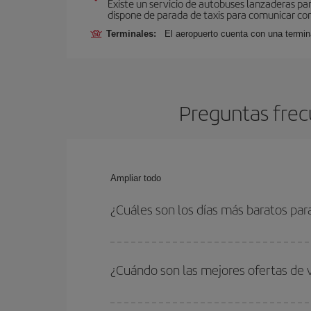
Existe un servicio de autobuses lanzaderas pa
dispone de parada de taxis para comunicar con
Terminales:
El aeropuerto cuenta con una termi
Preguntas frec
Ampliar todo
¿Cuáles son los días más baratos par
Para saber qué días te saldrá más económico vol
quieres ir y en qué fechas habías pensado viajar
¿Cuándo son las mejores ofertas de 
para que puedas encontrar la mejor oferta. Ademá
más en el precio de tu billete.
Puedes conseguir los vuelos más baratos viajan