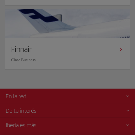
Finnair
Clase Business
En la red
De tu interés
Iberia es más