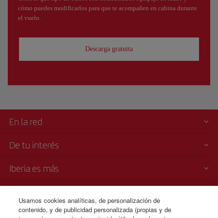
cómo puedes modificarlos para que te acompañen en cabina durante
el vuelo.
Descarga gratuita
En la red
De tu interés
Iberia es más
Transparencia
Usamos cookies analíticas, de personalización de
contenido, y de publicidad personalizada (propias y de
Venta telefónica de billetes