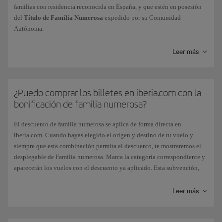
familias con residencia reconocida en España, y que estén en posesión
del
Título de Familia Numerosa
expedido por su Comunidad
Autónoma.
Leer más
Categoría
Bonificación
¿Puedo comprar los billetes en iberia.com con la
Familia numerosa General
5 % de descu
bonificación de familia numerosa?
El descuento de familia numerosa se aplica de forma directa en
Familia numerosa Especial
10 % de desc
iberia.com. Cuando hayas elegido el origen y destino de tu vuelo y
siempre que esta combinación permita el descuento, te mostraremos el
desplegable de Familia numerosa. Marca la categoría correspondiente y
aparecerán los vuelos con el descuento ya aplicado. Esta subvención,
La bonificación será aplicable,
previa petición
del beneficiario, en los
otorgada por el Estado español, no se aplica si eliges el pago de billetes
billetes domésticos que se emitan en España para vuelos regulares y en
con Avios.
Leer más
todas las rutas
dentro del territorio español
. Afectará a todas las tarifas
cuyo valor aparezca en el billete, salvo a las tarifas de Clase Business, en
Si viajas en
Puente Aéreo
o en vuelos con
código Iberia operados por
las que el descuento estará limitado al montante de la bonificación
Vueling
, tendrás que realizar tu reserva llamando al teléfono
+593 96