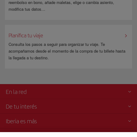
reembolso en bono, añade maletas, elige o cambia asiento,
modifica tus datos…
Planifica tu viaje
Consulta los pasos a seguir para organizar tu viaje. Te
acompañamos desde el momento de la compra de tu billete hasta
la llegada a tu destino.
En la red
De tu interés
Iberia es más
Transparencia