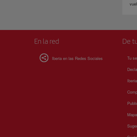
vuel
En la red
De tu
Tu se
Iberia en las Redes Sociales
Decla
Iberi
Compr
Publi
Mapa 
Suger