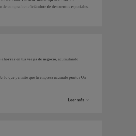
ro
de compra, beneficiándote de descuentos especiales.
s
ahorrar en tus viajes de negocio
, acumulando
ub
, lo que permite que la empresa acumule puntos On
 Express e Iberia Regional Air Nostrum), British Airways
tish Airways.
Leer más
 o también puedes solicitar información comercial a