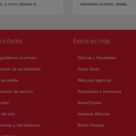
o, y cómo obtener el...
reembolso en bono, añade...
 interés
Iberia es más
guridad es lo primero
Noticias y Novedades
ración de accesibilidad
Grupo Iberia
a accesible
Web para agencias
omiso de servicio
Accionistas e Inversores
cidad
Iberia Empleo
del sitio
Nuestras Alianzas
encias y felicitaciones
British Airways