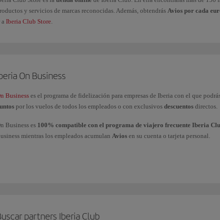
roductos y servicios de marcas reconocidas. Además, obtendrás
Avios por cada eu
r a
Iberia Club Store
.
beria On Business
n Business
es el programa de fidelización para empresas de Iberia con el que podrá
untos
por los vuelos de todos los empleados o con exclusivos
descuentos
directos.
n Business es
100% compatible con el programa de viajero frecuente Iberia Cl
usiness mientras los empleados acumulan
Avios
en su cuenta o tarjeta personal.
odrás
utilizar los puntos On Business
para volar con el Grupo Iberia (Iberia, Iberia
 American Airlines y realizar mejoras de clases a cabinas superiores con Iberia y Bri
i tienes más dudas, consulta nuestra página de
preguntas frecuentes
más consultadas
ravés de nuestro
formulario
.
uscar partners Iberia Club