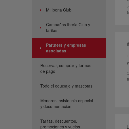
p
Mi Iberia Club
I
Campañas Iberia Club y
tarifas
I
Partners y empresas
asociadas
O
p
Reservar, comprar y formas
de pago
O
B
Todo el equipaje y mascotas
P
y
Menores, asistencia especial
S
y documentación
t
Tarifas, descuentos,
B
promociones y vuelos