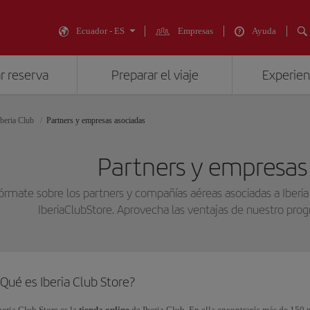
Ecuador - ES
Empresas
Ayuda
r reserva
Preparar el viaje
Experienc
Iberia Club
Partners y empresas asociadas
Partners y empresas
fórmate sobre los partners y compañías aéreas asociadas a Iberia
IberiaClubStore. Aprovecha las ventajas de nuestro pr
Qué es Iberia Club Store?
beria Club Store es la
tienda online
de Iberia Club. En ella encontrarás más de 150