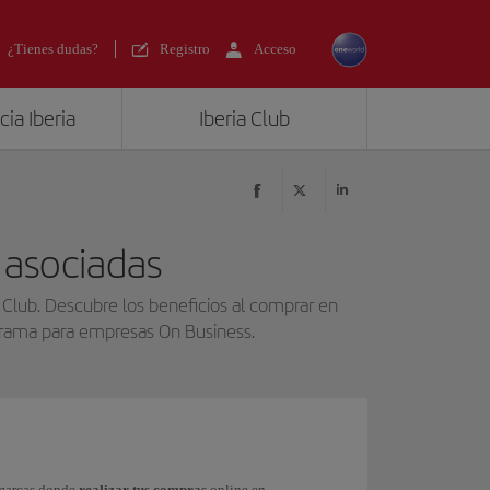
¿Tienes dudas?
Registro
Acceso
ia Iberia
Iberia Club
 asociadas
 Club. Descubre los beneficios al comprar en
ograma para empresas On Business.
 marcas donde
realizar tus compras
online en