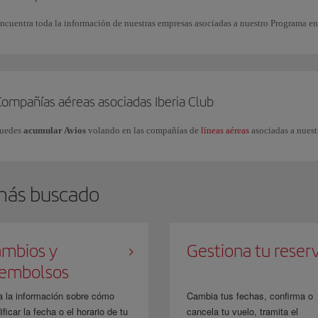
ncuentra toda la información de nuestras empresas asociadas a nuestro Programa e
Compañías aéreas asociadas Iberia Club
uedes
acumular Avios
volando en las compañías de
líneas aéreas
asociadas a nuest
más buscado
mbios y
Gestiona tu reser
eembolsos
a la información sobre cómo
Cambia tus fechas, confirma o
ficar la fecha o el horario de tu
cancela tu vuelo, tramita el