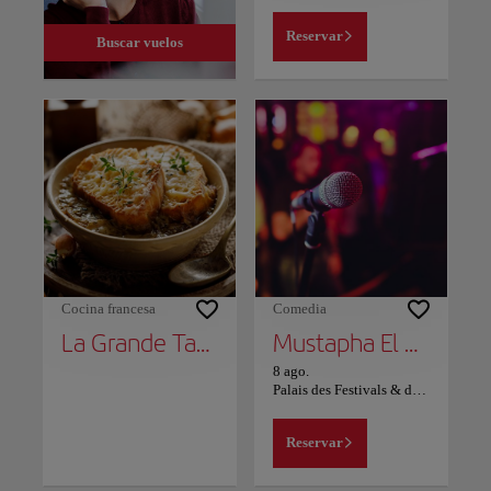
Reservar
Buscar vuelos
Cocina francesa
Comedia
La Grande Table Marocaine
Mustapha El Atrassi - Marrakech
8 ago.
Palais des Festivals & des Congrès Marrakech
Reservar