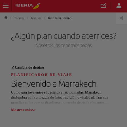
Reservar
Destinos
Disfruta tu destino
¿Algún plan cuando aterrices?
Nosotros los tenemos todos
PLANIFICADOR DE VIAJE
Cambia de destino
Descubre tu próximo destino
PLANIFICADOR DE VIAJE
Bienvenido a
Marrakech
Como una joya entre el desierto y las montañas, Marrakech
deslumbra con su mezcla de lujo, tradición y vitalidad. Tras sus
murallas color ocre se despliega un mundo de riads elegantes,
Nuestros destinos
jardines exuberantes y experiencias refinadas que reflejan la esencia
Mostrar lista
Mostrar más
de la elegancia marroquí.
En el corazón de la antigua Medina, los callejones conducen a
Todas las áreas
Europa
América del Sur
Norteaméri