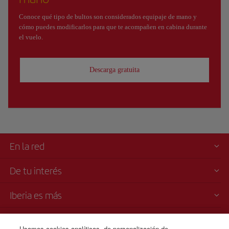
Conoce qué tipo de bultos son considerados equipaje de mano y
cómo puedes modificarlos para que te acompañen en cabina durante
el vuelo.
Descarga gratuita
En la red
De tu interés
Iberia es más
Transparencia
Usamos cookies analíticas, de personalización de