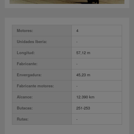
Motores:
4
Unidades Iberia:
-
Longitud:
57,12 m
Fabricante:
-
Envergadura:
45,23 m
Fabricante motores:
-
Alcance:
12.390 km
Butacas:
251-253
Rutas:
-