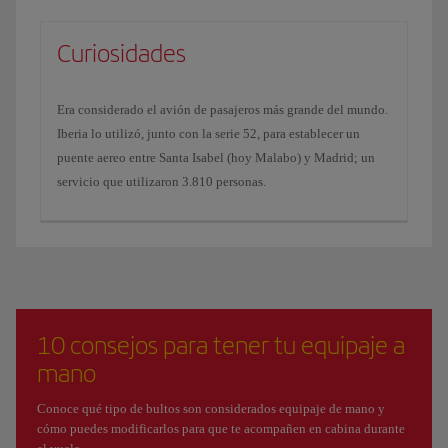
Curiosidades
Era considerado el avión de pasajeros más grande del mundo.
Iberia lo utilizó, junto con la serie 52, para establecer un
puente aereo entre Santa Isabel (hoy Malabo) y Madrid; un
servicio que utilizaron 3.810 personas.
10 consejos para tener tu equipaje a
mano
Conoce qué tipo de bultos son considerados equipaje de mano y
cómo puedes modificarlos para que te acompañen en cabina durante