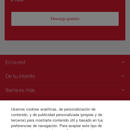
el vuelo.
Descarga gratuita
En la red
De tu interés
Iberia es más
Transparencia
Usamos cookies analíticas, de personalización de
contenido, y de publicidad personalizada (propias y de
Venta telefónica
terceros) para mostrarte contenido útil y basado en tus
+34 91 333 67 01
preferencias de navegación. Para aceptar este tipo de