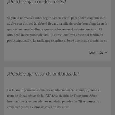
¿Puedo viajar con dos bebés?
Según la normativa sobre seguridad en vuelo, para poder viajar un solo
adulto con dos bebés, deberá llevar una silla de coche homologada en la
que viajará uno de ellos, y que se colocará en el asiento contiguo. El
otro bebé irá en brazos del adulto con el cinturón adicional facilitado
por la tripulación. La tarifa que se aplica al bebé que ocupa el asiento en
la silla será la misma que la de un niño entre 2 y 11 años cumplidos.
Leer más
Puedes ver en nuestra página de
Menores, niños y bebés
las limitaciones
de un adulto para viajar con más de un niño menor de 5 años o entre 5 y
11 años.
¿Puedo viajar estando embarazada?
En Iberia te permitimos viajar estando embarazada aunque, como el
resto de líneas aéreas de la IATA (Asociación de Transporte Aéreo
Internacional) recomendamos
no
viajar pasadas las
28 semanas
de
embarazo y hasta
7 días
después de dar a luz.