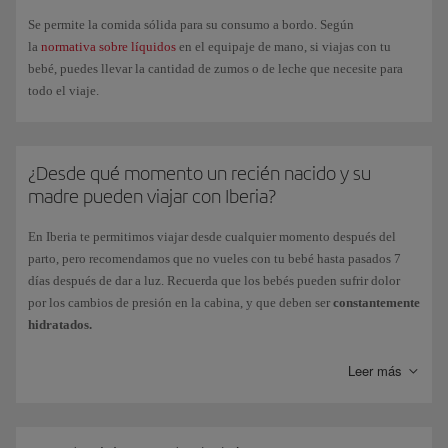
Para hacer más cómodo el viaje de tu bebé, en
vuelos
deseada.
Se permite la comida sólida para su consumo a bordo. Según
intercontinentales
, ponemos a tu disposición un número determinado
la
normativa sobre líquidos
en el equipaje de mano, si viajas con tu
de cunas-confort para bebés de hasta 8 meses y 11kg. máximo de peso.
bebé, puedes llevar la cantidad de zumos o de leche que necesite para
Ni las cunas ni los asientos para los adultos que acompañan al bebé,
todo el viaje.
pueden reservarse online, sino a través de nuestras
Oficinas de reservas
.
Según la clase en la que viajes, la reserva anticipada de asiento podrá
tener un coste adicional.
¿Desde qué momento un recién nacido y su
Consulta la información que necesitas en
Menores, niños y bebés
.
madre pueden viajar con Iberia?
En Iberia te permitimos viajar desde cualquier momento después del
parto, pero recomendamos que no vueles con tu bebé hasta pasados 7
días después de dar a luz. Recuerda que los bebés pueden sufrir dolor
por los cambios de presión en la cabina, y que deben ser
constantemente
hidratados.
Leer más