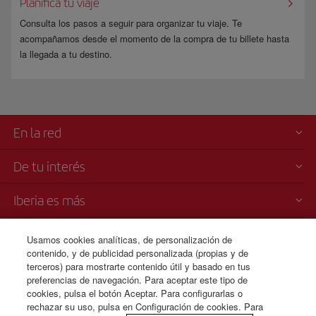
Planifica tu viaje
Consulta los pasos a seguir para organizar tu viaje. Te
acompañamos desde el momento de la compra de tu billete hasta
la llegada a tu destino.
En la red
De tu interés
Iberia es más
Transparencia
Usamos cookies analíticas, de personalización de
contenido, y de publicidad personalizada (propias y de
terceros) para mostrarte contenido útil y basado en tus
Venta telefónica
preferencias de navegación. Para aceptar este tipo de
+34 91 333 67 01
cookies, pulsa el botón Aceptar. Para configurarlas o
rechazar su uso, pulsa en Configuración de cookies. Para
De Lunes a Domingo 00:00 - 24:00h (español e inglés).