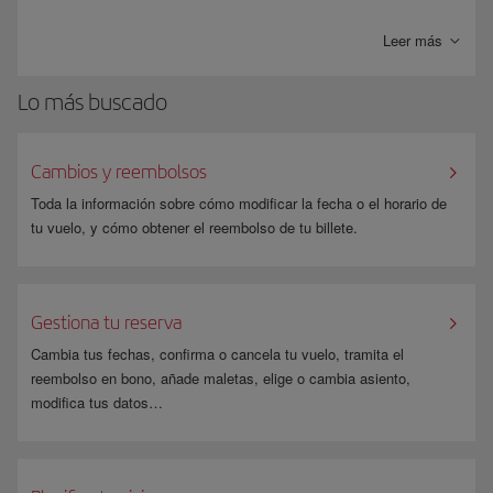
A partir de la
36 semana
de gestación (32 si es múltiple y sin
complicaciones) IATA te recomienda no volar. Si de todas formas
Leer más
necesitas viajar, deberás presentar un certificado de tu médico al
embarcar.
Lo más buscado
Consulta la información que necesitas en
Mujeres embarazadas
.
Cambios y reembolsos
Toda la información sobre cómo modificar la fecha o el horario de
tu vuelo, y cómo obtener el reembolso de tu billete.
Gestiona tu reserva
Cambia tus fechas, confirma o cancela tu vuelo, tramita el
reembolso en bono, añade maletas, elige o cambia asiento,
modifica tus datos…