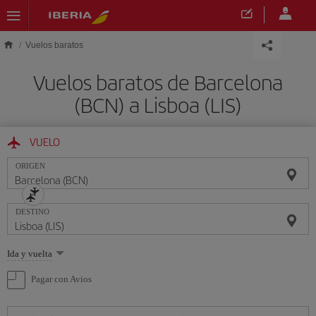
Saltar al contenido principal
Vuelos baratos
Vuelos baratos de Barcelona
(BCN) a Lisboa (LIS)
VUELO
ORIGEN
DESTINO
Seleccione
Ida y vuelta
una
opción
Pagar con Avios