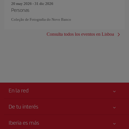
20 may 2026 - 31 dic 2026
Personas
Coleção de Fotografia do Novo Banco
Consulta todos los eventos en Lisboa
En la red
De tu interés
Tu seguridad es lo primero
Iberia es más
Declaración de accesibilidad