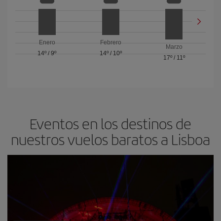
Enero
Febrero
Marzo
14º
/
9º
14º
/
10º
17º
/
11º
Eventos en los destinos de
nuestros vuelos baratos a Lisboa