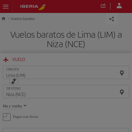
Saltar al contenido principal
Vuelos baratos
Vuelos baratos de Lima (LIM) a
Niza (NCE)
VUELO
ORIGEN
DESTINO
Seleccione
Ida y vuelta
una
opción
Pagar con Avios