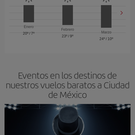
Enero
Febrero
Marzo
20º
/
7º
23º
/
9º
24º
/
10º
Eventos en los destinos de
nuestros vuelos baratos a Ciudad
de México