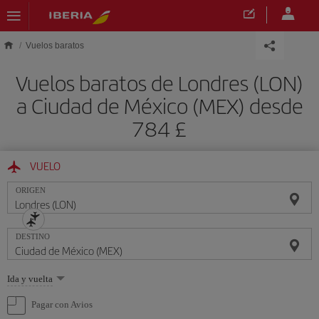
Saltar al contenido principal
Vuelos baratos
Vuelos baratos de Londres (LON)
a Ciudad de México (MEX) desde
784 £
VUELO
ORIGEN
DESTINO
Seleccione
Ida y vuelta
una
opción
Pagar con Avios