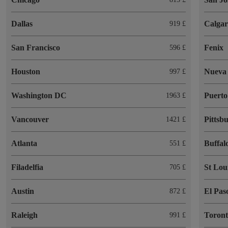
Dallas
Calga
919 £
San Francisco
Fenix
596 £
Houston
Nueva 
997 £
Washington DC
Puerto
1963 £
Vancouver
Pittsb
1421 £
Atlanta
Buffal
551 £
Filadelfia
St Lou
705 £
Austin
El Pas
872 £
Raleigh
Toron
991 £