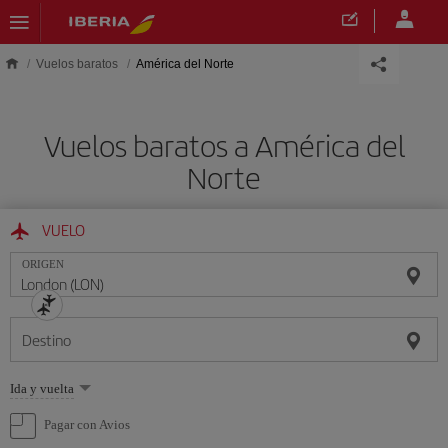
Saltar al contenido principal
Vuelos baratos
América del Norte
Vuelos baratos a América del
Norte
VUELO
ORIGEN
Destino
Seleccione
Ida y vuelta
una
opción
Pagar con Avios