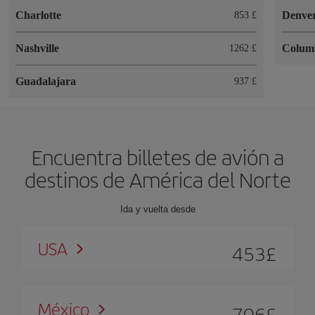
Charlotte
Denve
853 £
Nashville
Colum
1262 £
Guadalajara
937 £
Encuentra billetes de avión a
destinos de América del Norte
Ida y vuelta desde
USA
453
£
México
706
£