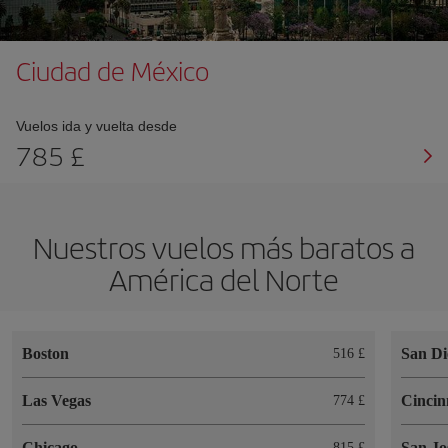
Ciudad de México
Vuelos ida y vuelta desde
785 £
Nuestros vuelos más baratos a
América del Norte
Boston
San Di
516 £
Las Vegas
Cincin
774 £
Chicago
San Jo
815 £