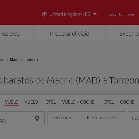
United Kingdom - ES
Empresas
 reserva
Preparar el viaje
Experien
eon
Madrid - Torreon
s baratos de Madrid (MAD) a Torreon
VUELO
VUELO + HOTEL
VUELO + COCHE
HOTEL
COCHE
Fecha ida
Fecha vuelta
1
A
Introduce la fecha en formato día/mes/año
Introduce la fecha en format