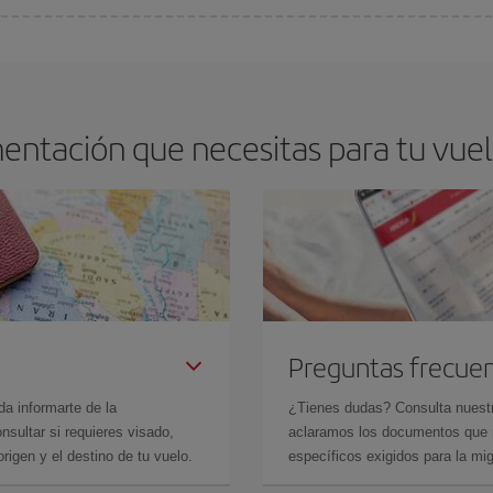
arte el mejor precio según tus necesidades de viaje. La tarifa básica, te asegu
entación que necesitas para tu vuel
Preguntas frecue
da informarte de la
¿Tienes dudas? Consulta nues
sultar si requieres visado,
aclaramos los documentos que ne
rigen y el destino de tu vuelo.
específicos exigidos para la mi