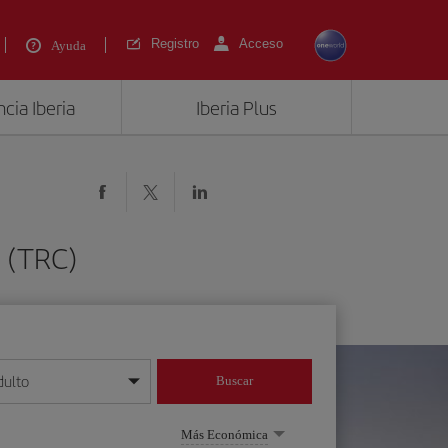
Registro
Acceso
Ayuda
cia Iberia
Iberia Plus
 (TRC)
dulto
Buscar
o día/mes/año
Más Económica