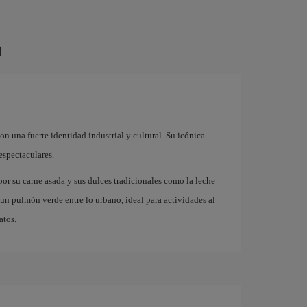
n
n una fuerte identidad industrial y cultural. Su icónica
espectaculares.
or su carne asada y sus dulces tradicionales como la leche
n pulmón verde entre lo urbano, ideal para actividades al
atos.