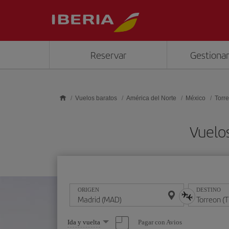
Saltar al contenido principal
Reservar
Gestionar
Vuelos baratos
América del Norte
México
Torr
Vuelo
ORIGEN
DESTINO
Seleccione
Pagar con Avios
Ida y vuelta