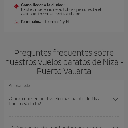
Cómo llegar a la ciudad:
Existe un servicio de autobús que conecta el
aeropuerto con el centro urbano.
Terminales:
Terminal 1 y N.
Preguntas frecuentes sobre
nuestros vuelos baratos de Niza -
Puerto Vallarta
Ampliar todo
¿Cómo conseguir el vuelo más barato de Niza-
Puerto Vallarta?
Podrás ahorrar en tu billete de avión de Niza-Puerto Vallarta-dest y
conseguir el vuelo más barato si evitas temporadas altas,
¿Cuáles son los días más baratos para volar de