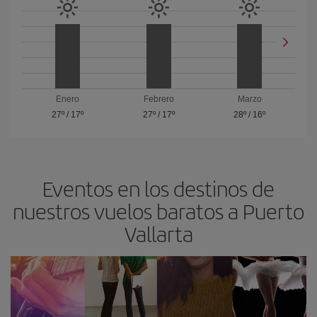
Enero
Febrero
Marzo
27º
/
17º
27º
/
17º
28º
/
16º
Eventos en los destinos de
nuestros vuelos baratos a Puerto
Vallarta