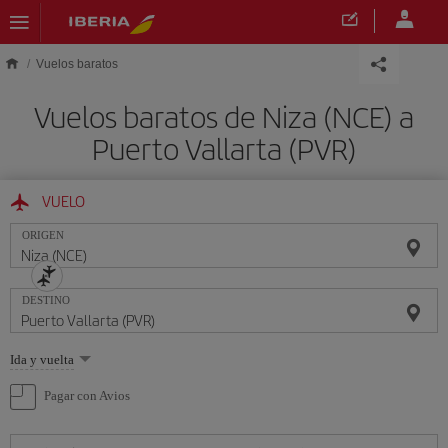
Saltar al contenido principal
Vuelos baratos
Vuelos baratos de Niza (NCE) a
Puerto Vallarta (PVR)
VUELO
ORIGEN
DESTINO
Seleccione
Ida y vuelta
una
opción
Pagar con Avios