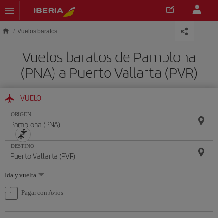
Saltar al contenido principal
Vuelos baratos
Vuelos baratos de Pamplona
(PNA) a Puerto Vallarta (PVR)
VUELO
ORIGEN
DESTINO
Seleccione
Ida y vuelta
una
opción
Pagar con Avios