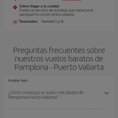
Cómo llegar a la ciudad:
Existe un servicio de autobús que conecta el
aeropuerto con el centro urbano.
Terminales:
Terminal 1 y N.
Preguntas frecuentes sobre
nuestros vuelos baratos de
Pamplona - Puerto Vallarta
Ampliar todo
¿Cómo conseguir el vuelo más barato de
Pamplona-Puerto Vallarta?
Podrás ahorrar en tu billete de avión de Pamplona-Puerto Vallarta-
dest y conseguir el vuelo más barato si evitas temporadas altas,