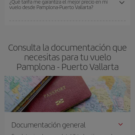
¿Qué tarifa me garantiza el mejor precio en mi
vuelo desde Pamplona-Puerto Vallarta?
y de que las tarifas más baratas (turista) estén disponibles o se
vayan agotando. Por eso, comprar con antelación es
fundamental
para conseguir
vuelos baratos a Pamplona-Puerto
En Iberia, tenemos distintas tarifas para garantizarte el mejor
Vallarta-dest
.
precio según tus necesidades de viaje. La tarifa básica, te
asegura el vuelo más barato.
Consulta la documentación que
necesitas para tu vuelo
Pamplona - Puerto Vallarta
Documentación general