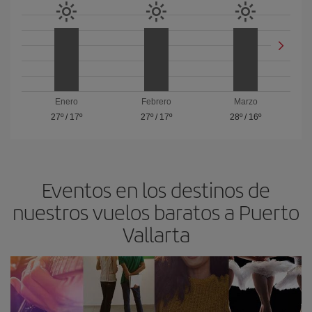
Enero
Febrero
Marzo
27º
/
17º
27º
/
17º
28º
/
16º
Eventos en los destinos de
nuestros vuelos baratos a Puerto
Vallarta