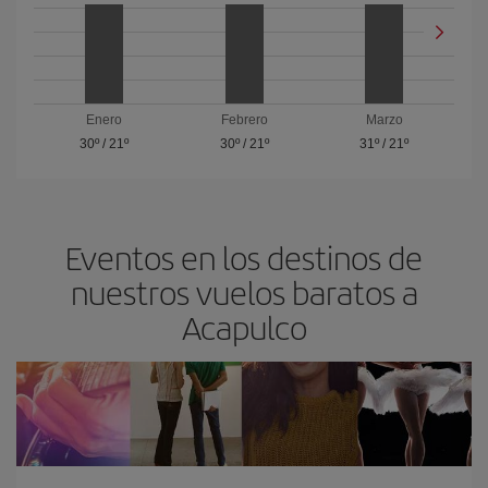
Enero
Febrero
Marzo
30º
/
21º
30º
/
21º
31º
/
21º
Eventos en los destinos de
nuestros vuelos baratos a
Acapulco