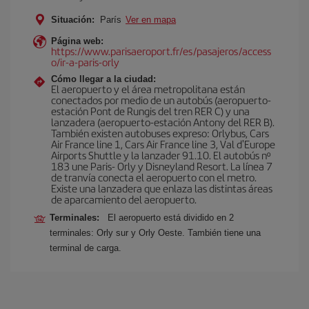
Situación:
París
Ver en mapa
Página web:
https://www.parisaeroport.fr/es/pasajeros/access
o/ir-a-paris-orly
Cómo llegar a la ciudad:
El aeropuerto y el área metropolitana están
conectados por medio de un autobús (aeropuerto-
estación Pont de Rungis del tren RER C) y una
lanzadera (aeropuerto-estación Antony del RER B).
También existen autobuses expreso: Orlybus, Cars
Air France line 1, Cars Air France line 3, Val d'Europe
Airports Shuttle y la lanzader 91.10. El autobús nº
183 une Paris- Orly y Disneyland Resort. La línea 7
de tranvía conecta el aeropuerto con el metro.
Existe una lanzadera que enlaza las distintas áreas
de aparcamiento del aeropuerto.
Terminales:
El aeropuerto está dividido en 2
terminales: Orly sur y Orly Oeste. También tiene una
terminal de carga.