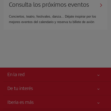
Consulta los próximos eventos
Conciertos, teatro, festivales, danza... Déjate inspirar por los
mejores eventos del calendario y reserva tu billete de avión
En la red
De tu interés
Tu seguridad es lo primero
Iberia es más
Declaración de accesibilidad
Noticias y Novedades