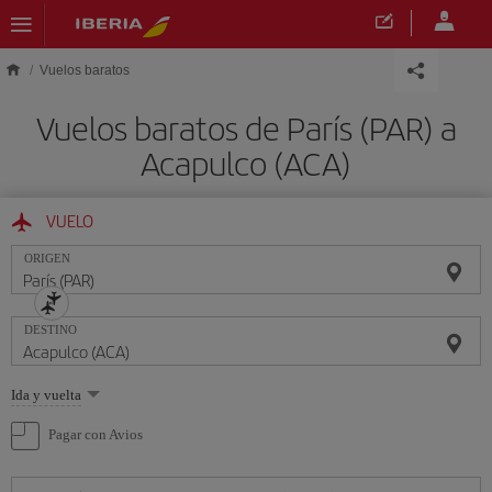
Saltar al contenido principal
Vuelos baratos
Vuelos baratos de París (PAR) a
Acapulco (ACA)
VUELO
ORIGEN
DESTINO
Seleccione
Ida y vuelta
una
opción
Pagar con Avios