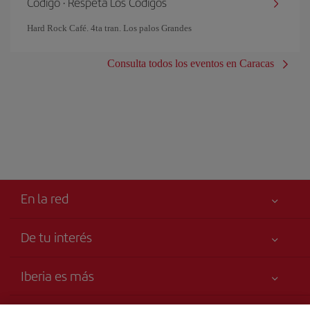
Código · Respeta Los Códigos
Hard Rock Café. 4ta tran. Los palos Grandes
Consulta todos los eventos en Caracas
En la red
De tu interés
Tu seguridad es lo primero
Iberia es más
Declaración de accesibilidad
Noticias y Novedades
Compromiso de servicio