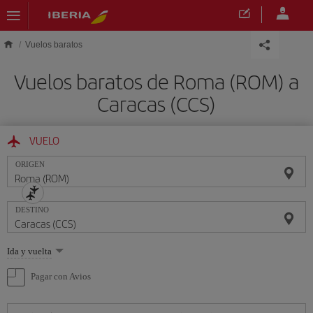
Saltar al contenido principal
Vuelos baratos
Vuelos baratos de Roma (ROM) a
Caracas (CCS)
VUELO
ORIGEN
DESTINO
Seleccione
Ida y vuelta
una
opción
Pagar con Avios