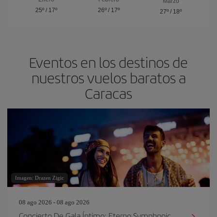
Marzo
25º
/
17º
26º
/
17º
27º
/
18º
Eventos en los destinos de
nuestros vuelos baratos a
Caracas
Imagen: Drazen Zigic
08 ago 2026 - 08 ago 2026
Concierto De Gala Íntimo: Eterno Symphonic