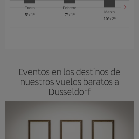
Enero
Febrero
Marzo
5º
/
1º
7º
/
1º
10º
/
2º
Eventos en los destinos de
nuestros vuelos baratos a
Dusseldorf