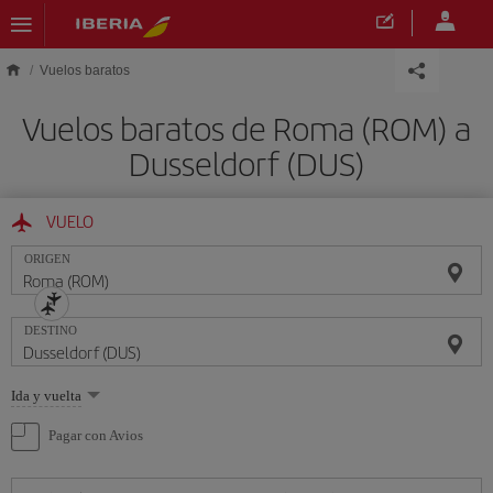
Saltar al contenido principal
Vuelos baratos
Vuelos baratos de Roma (ROM) a
Dusseldorf (DUS)
VUELO
ORIGEN
DESTINO
Seleccione
Ida y vuelta
una
opción
Pagar con Avios