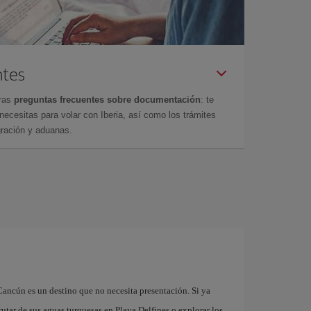
ntes
tras
preguntas frecuentes sobre documentación
: te
cesitas para volar con Iberia, así como los trámites
gración y aduanas.
n
Cancún es un destino que no necesita presentación. Si ya
rutar de sus aguas turquesas en Playa Delfines o explorar los