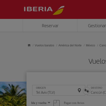
Saltar al contenido principal
Reservar
Gestionar
Vuelos baratos
América del Norte
México
Can
Vuelo
ORIGEN
DESTINO
Seleccione
Pagar con Avios
Ida y vuelta