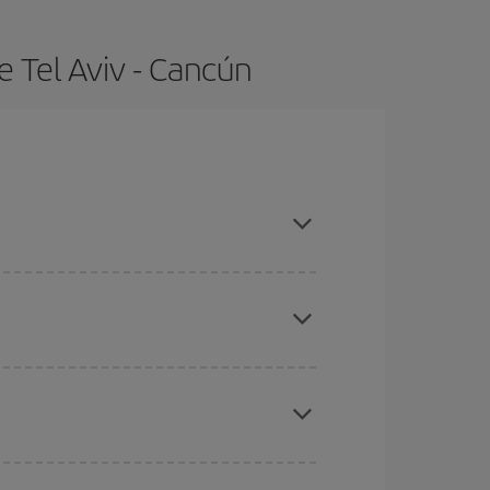
 Tel Aviv - Cancún
ras con antelación y puedes ser flexible con las
ratos
. Dinos desde dónde vuelas, a dónde
ra días cercanos
, tanto de ida como de vuelta,
gunos
horarios
puede que te hagan ahorrar aún
eral las Navidades, la Semana Santa y los