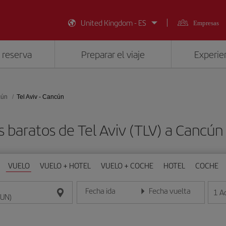
United Kingdom - ES
Empresas
 reserva
Preparar el viaje
Experien
cún
Tel Aviv - Cancún
s baratos de Tel Aviv (TLV) a Cancún
VUELO
VUELO + HOTEL
VUELO + COCHE
HOTEL
COCHE
Fecha ida
Fecha vuelta
1
A
Introduce la fecha en formato día/mes/año
Introduce la fecha en format