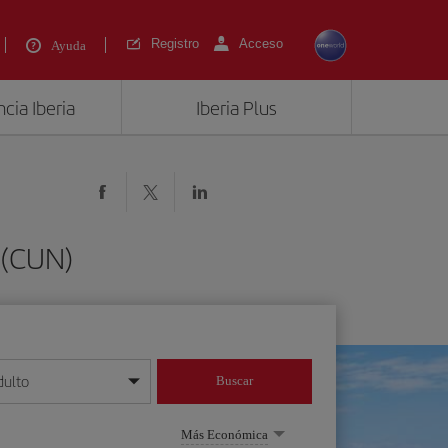
Registro
Acceso
Ayuda
cia Iberia
Iberia Plus
 (CUN)
dulto
Buscar
o día/mes/año
Más Económica