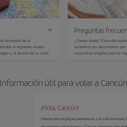
Preguntas frecue
da informarte de la
¿Tienes dudas? Consulta nues
sultar si requieres visado,
aclaramos los documentos que ne
rigen y el destino de tu vuelo.
específicos exigidos para la mi
Información útil para volar a Cancú
¡Hola, Cancún!
Famoso por sus playas paradisíacas y su vida nocturna, 
encontraste vuelos baratos a Cancún, prepárate para disf