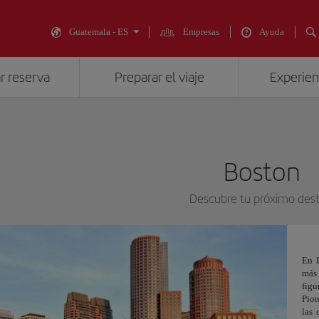
Guatemala - ES
Empresas
Ayuda
r reserva
Preparar el viaje
Experienc
Boston
Descubre tu próximo dest
En B
más 
fig
Pion
las