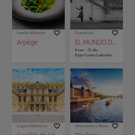
Estrella Michelin
Exposición
Arpège
EL MUNDO DE BANKSY: POST
6 ene.
-
31 dic.
Expo Center Lafayette Drouot
Lugares Históricos
Atracciones y Monumentos