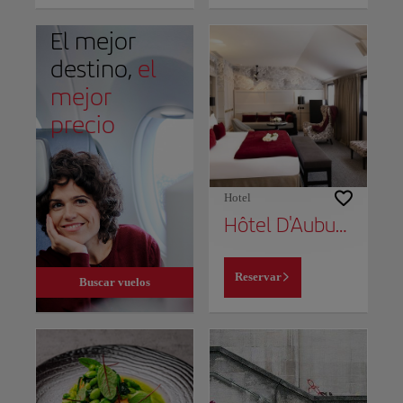
El mejor
destino,
el
mejor
precio
Hotel
Hôtel D'Aubusson
Reservar
Buscar vuelos