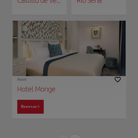
Castillo de Versalles
Río Sena
Hotel
Hotel Monge
Reservar