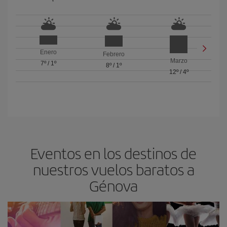
Enero
Febrero
Marzo
7º
/
1º
8º
/
1º
12º
/
4º
Eventos en los destinos de
nuestros vuelos baratos a
Génova