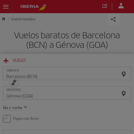
Saltar al contenido principal
Vuelos baratos
Vuelos baratos de Barcelona
(BCN) a Génova (GOA)
VUELO
ORIGEN
DESTINO
Seleccione
Ida y vuelta
una
opción
Pagar con Avios