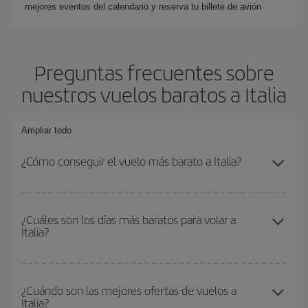
mejores eventos del calendario y reserva tu billete de avión
Preguntas frecuentes sobre
nuestros vuelos baratos a Italia
Ampliar todo
¿Cómo conseguir el vuelo más barato a Italia?
Podrás ahorrar en tu billete de avión y conseguir el vuelo más
barato si evitas temporadas altas, compras con antelación y
¿Cuáles son los días más baratos para volar a
Italia?
puedes ser flexible con las fechas y horarios de ida y vuelta.
Además, si no tienes decidido un destino concreto para tu viaje,
mira nuestras ofertas y déjate inspirar: seguro que encuentras el
Para saber qué días te saldrá más económico volar, solo tienes
vuelo más barato.
que empezar una consulta en nuestro
buscador de vuelos
¿Cuándo son las mejores ofertas de vuelos a
Italia?
baratos
. Dinos desde dónde vuelas, a dónde quieres ir y en qué