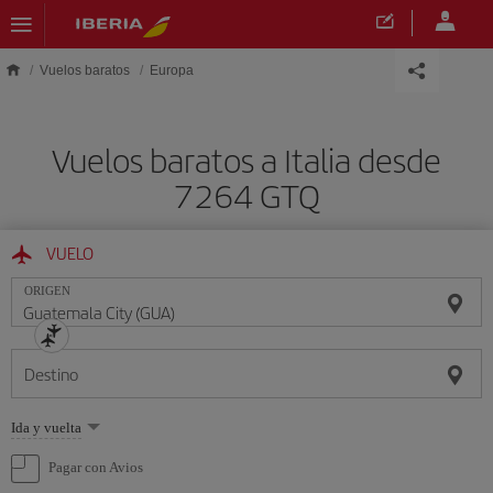
Saltar al contenido principal
Vuelos baratos
Europa
Vuelos baratos a Italia desde
7264 GTQ
VUELO
ORIGEN
Destino
Seleccione
Ida y vuelta
una
opción
Pagar con Avios