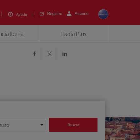
Registro
Acceso
Ayuda
cia Iberia
Iberia Plus
dulto
Buscar
o día/mes/año