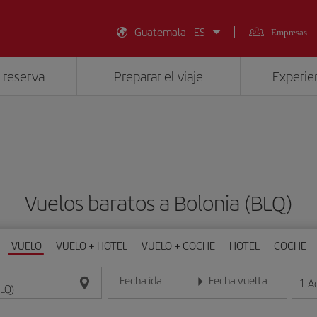
Guatemala - ES
Empresas
 reserva
Preparar el viaje
Experien
Vuelos baratos a Bolonia (BLQ)
VUELO
VUELO + HOTEL
VUELO + COCHE
HOTEL
COCHE
Fecha ida
Fecha vuelta
1
A
Introduce la fecha en formato día/mes/año
Introduce la fecha en format