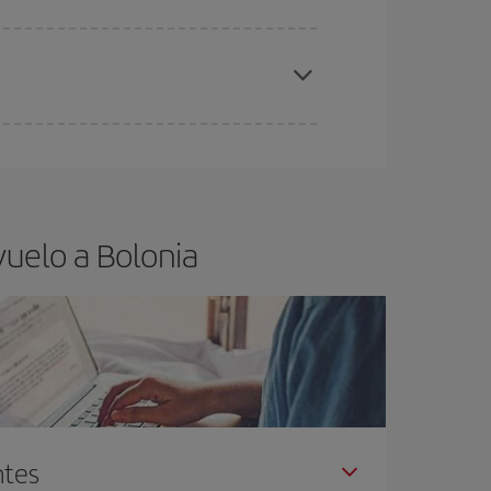
elo y de que las tarifas más baratas (turista)
lonia.
ra el vuelo más barato.
vuelo a Bolonia
ntes