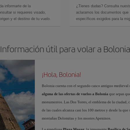
da informarte de la
¿Tienes dudas? Consulta nues
sultar si requieres visado,
aclaramos los documentos que ne
rigen y el destino de tu vuelo.
específicos exigidos para la mi
Información útil para volar a Boloni
¡Hola, Bolonia!
Bolonia cuenta con el segundo casco antiguo medieval m
alguna de las ofertas de vuelos a Bolonia
que sepas que 
monumentos. Las Dos Torres, el emblema de la ciudad, co
de las cuales alcanza casi los 100 metros y desde la que s
montañas Dolomitas y los montes Apeninos.
La grandiosa
Plaza Mayor
, la imponente
Basílica de S