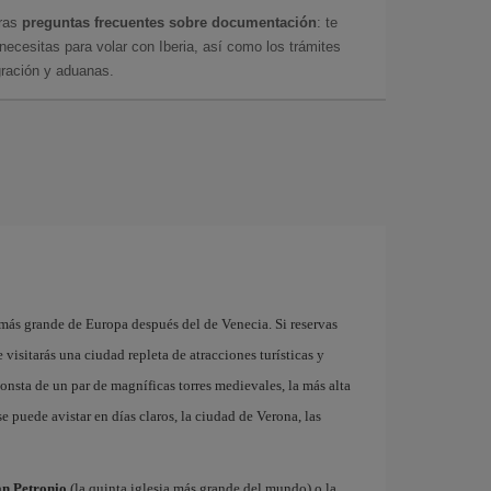
tras
preguntas frecuentes sobre documentación
: te
cesitas para volar con Iberia, así como los trámites
gración y aduanas.
a
ás grande de Europa después del de Venecia. Si reservas
visitarás una ciudad repleta de atracciones turísticas y
nsta de un par de magníficas torres medievales, la más alta
e puede avistar en días claros, la ciudad de Verona, las
an Petronio
(la quinta iglesia más grande del mundo) o la