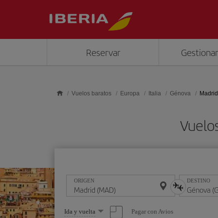
Saltar al contenido principal
Reservar
Gestionar
Vuelos baratos
Europa
Italia
Génova
Madrid
Vuelo
ORIGEN
DESTINO
Seleccione
Pagar con Avios
Ida y vuelta