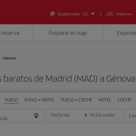
Guatemala - ES
Empresas
 reserva
Preparar el viaje
Experien
 - Génova
s baratos de Madrid (MAD) a Génova
VUELO
VUELO + HOTEL
VUELO + COCHE
HOTEL
COCHE
Fecha ida
Fecha vuelta
1
A
Introduce la fecha en formato día/mes/año
Introduce la fecha en format