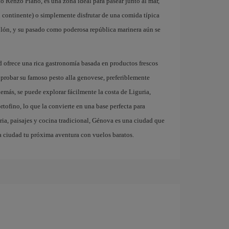
o Renzo Piano, es una zona ideal para pasear junto al mar,
l continente) o simplemente disfrutar de una comida típica
olón, y su pasado como poderosa república marinera aún se
d ofrece una rica gastronomía basada en productos frescos
n probar su famoso pesto alla genovese, preferiblemente
emás, se puede explorar fácilmente la costa de Liguria,
tofino, lo que la convierte en una base perfecta para
ria, paisajes y cocina tradicional, Génova es una ciudad que
ta ciudad tu próxima aventura con vuelos baratos.