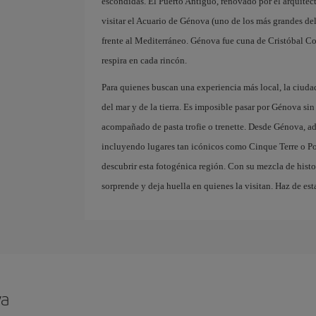
escondidas. El Puerto Antiguo, renovado por el arquitect
visitar el Acuario de Génova (uno de los más grandes de
frente al Mediterráneo. Génova fue cuna de Cristóbal C
respira en cada rincón.
Para quienes buscan una experiencia más local, la ciuda
del mar y de la tierra. Es imposible pasar por Génova si
acompañado de pasta trofie o trenette. Desde Génova, ad
incluyendo lugares tan icónicos como Cinque Terre o Por
descubrir esta fotogénica región. Con su mezcla de histo
sorprende y deja huella en quienes la visitan. Haz de es
va