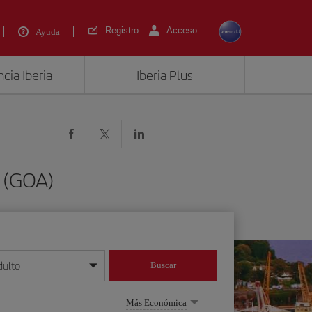
Registro
Acceso
Ayuda
cia Iberia
Iberia Plus
 (GOA)
dulto
Buscar
o día/mes/año
Más Económica