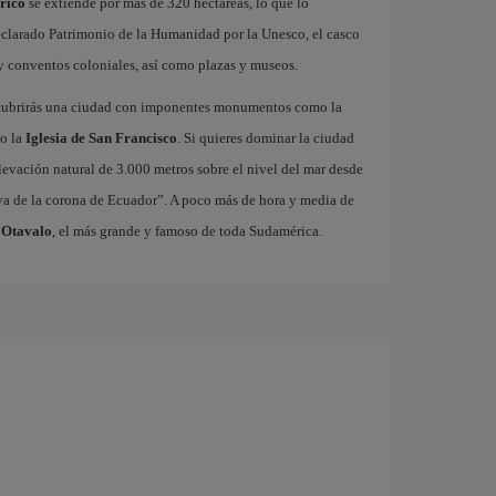
órico
se extiende por más de 320 hectáreas, lo que lo
eclarado Patrimonio de la Humanidad por la Unesco, el casco
 y conventos coloniales, así como plazas y museos.
cubrirás una ciudad con imponentes monumentos como la
 o la
Iglesia de San Francisco
. Si quieres dominar la ciudad
elevación natural de 3.000 metros sobre el nivel del mar desde
oya de la corona de Ecuador”. A poco más de hora y media de
 Otavalo
, el más grande y famoso de toda Sudamérica.