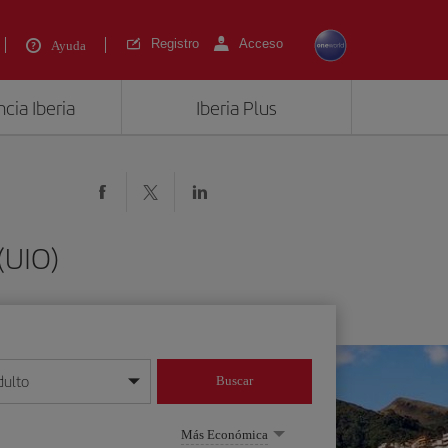
Registro
Acceso
Ayuda
cia Iberia
Iberia Plus
(UIO)
dulto
Buscar
o día/mes/año
Más Económica