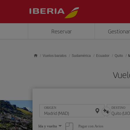
Saltar al contenido principal
Reservar
Gestionar
Vuelos baratos
Sudamérica
Ecuador
Quito
M
Vuel
ORIGEN
DESTINO
Seleccione
Pagar con Avios
Ida y vuelta