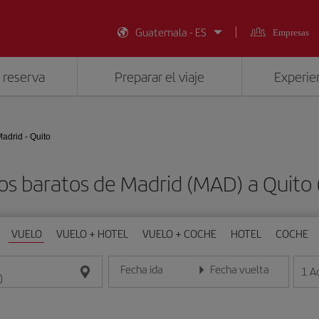
Guatemala - ES
Empresas
 reserva
Preparar el viaje
Experien
adrid - Quito
os baratos de Madrid (MAD) a Quito 
VUELO
VUELO + HOTEL
VUELO + COCHE
HOTEL
COCHE
Fecha ida
Fecha vuelta
1
A
Introduce la fecha en formato día/mes/año
Introduce la fecha en format