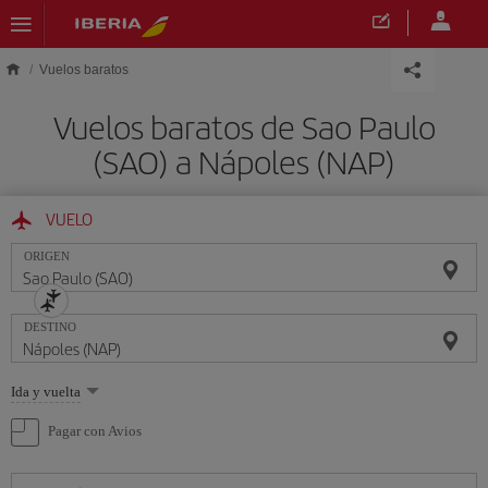
Saltar al contenido principal
Vuelos baratos
Vuelos baratos de Sao Paulo
(SAO) a Nápoles (NAP)
VUELO
ORIGEN
DESTINO
Seleccione
Ida y vuelta
una
opción
Pagar con Avios