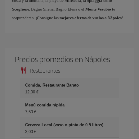
costa y la montaña, la playa de
Miliscola
, la
Spiaggia dello
Scoglione
, Bagno Sirena, Bagno Elena o el
Monte Vesubio
te
sorprenderán. ¡Consigue las
mejores ofertas de vuelos a Nápoles
!
Precios promedios en Nápoles
Restaurantes
Comida, Restaurante Barato
12,00 €
Menú comida rápida
7,50 €
Cerveza Local (vaso o pinta de 0.5 litros)
3,00 €