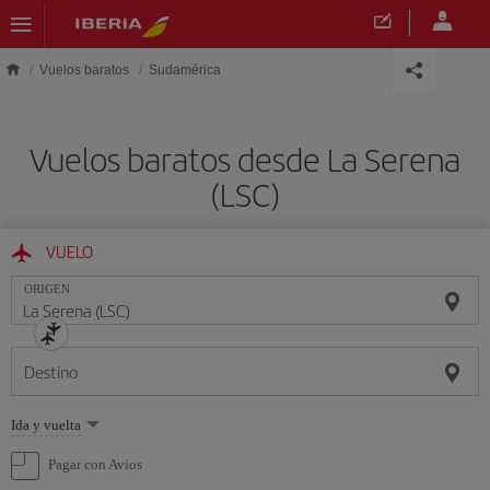
Saltar al contenido principal
Vuelos baratos
Sudamérica
Vuelos baratos desde La Serena
(LSC)
VUELO
ORIGEN
Destino
Seleccione
Ida y vuelta
una
opción
Pagar con Avios