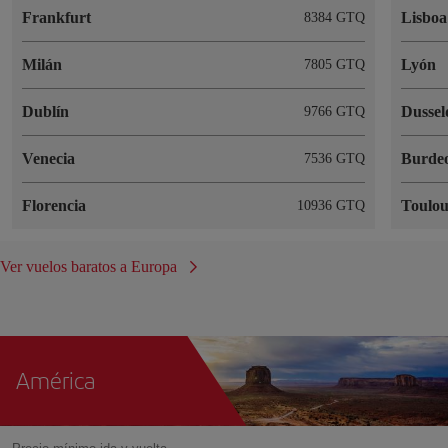
Frankfurt
Lisboa
8384 GTQ
Milán
Lyón
7805 GTQ
Dublín
Dussel
9766 GTQ
Venecia
Burde
7536 GTQ
Florencia
Toulou
10936 GTQ
Ver vuelos baratos a Europa
América