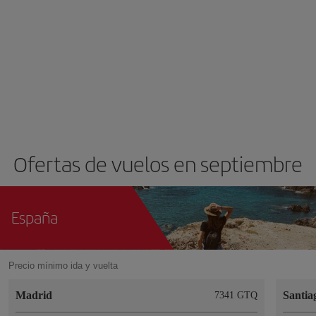
Ofertas de vuelos en septiembre
España
Precio mínimo ida y vuelta
Madrid
Santia
7341 GTQ