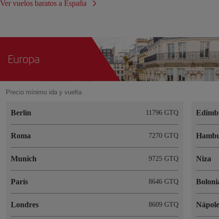
Ver vuelos baratos a España
Europa
Precio mínimo ida y vuelta
Berlín
Edimb
11796 GTQ
Roma
Hambu
7270 GTQ
Munich
Niza
9725 GTQ
París
Boloni
8646 GTQ
Londres
Nápole
8609 GTQ