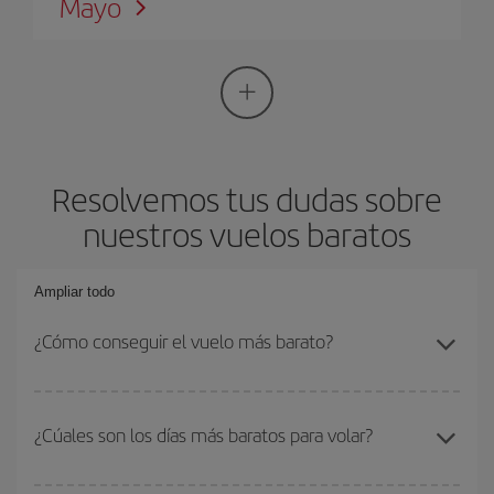
Mayo
Resolvemos tus dudas sobre
nuestros vuelos baratos
Ampliar todo
¿Cómo conseguir el vuelo más barato?
Podrás ahorrar en tu billete de avión si evitas temporadas altas,
compras con antelación y puedes ser flexible con las fechas y
¿Cúales son los días más baratos para volar?
horarios de ida y vuelta. Además, si no tienes decidido un destino
concreto para tu viaje, mira nuestras ofertas y déjate inspirar: