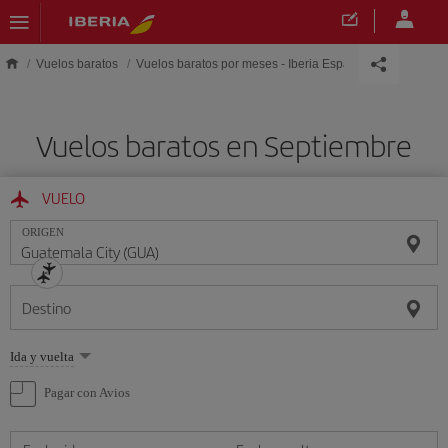
Saltar al contenido principal
Vuelos baratos
Vuelos baratos por meses - Iberia España
Vuelos baratos en Septiembre
VUELO
ORIGEN
Destino
Seleccione
Ida y vuelta
una
opción
Pagar con Avios