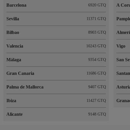
Barcelona
A Cor
6920 GTQ
Sevilla
Pampl
11371 GTQ
Bilbao
Almer
8903 GTQ
Valencia
Vigo
10243 GTQ
Málaga
San Se
9354 GTQ
Gran Canaria
Santa
11686 GTQ
Palma de Mallorca
Asturi
9407 GTQ
Ibiza
Grana
11427 GTQ
Alicante
9148 GTQ