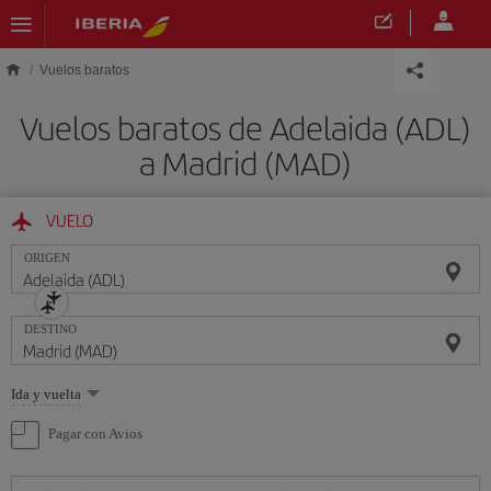
Saltar al contenido principal
Vuelos baratos
Vuelos baratos de Adelaida (ADL)
a Madrid (MAD)
VUELO
ORIGEN
DESTINO
Seleccione
Ida y vuelta
una
opción
Pagar con Avios