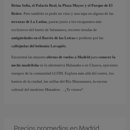
Reina Sofía, el Palacio Real, la Plaza Mayor y el Parque de El
Retiro
. Pero también es pedir un vino y una tapa en alguna de las
terrazas de La Latina
, pasear junto a los escaparates más
exclusivos del barrio de Salamanca, recorrer tiendas de
antigüedades en el Barrio de las Letras
o perderse por las
callejuelas del bohemio Lavapiés
.
Encuentra las mejores
ofertas de vuelos a Madrid
para
conocer la
noche madrileña
en la alternativa Malasaña o en Chueca, epicentro
europeo de la comunidad LGTBI. Explora más allá del centro, los
barrios de la ciudad, las orillas del Río Manzanares, la escena
cultural del moderno Matadero… ¿Te vienes?
Precios promedios en Madrid