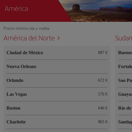
América
Precio mínimo ida y vuelta
América del Norte
Sudam
Ciudad de México
Buenos
887 €
Nueva Orleans
Fortal
Orlando
Sao Pa
672 €
Las Vegas
Guaya
576 €
Boston
Río de
646 €
Charlotte
Santia
865 €