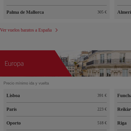
Palma de Mallorca
Almer
305 €
Ver vuelos baratos a España
Europa
Precio mínimo ida y vuelta
Lisboa
Funch
391 €
París
Reikia
223 €
Oporto
Riga
518 €