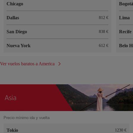
Chicago
Bogot
Dallas
Lima
812 €
San Diego
Recife
838 €
Nueva York
Belo H
612 €
Ver vuelos baratos a America
Asia
Precio mínimo ida y vuelta
Tokio
1230 €