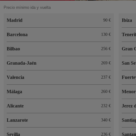
Precio mínimo ida y vuelta
Madrid
Ibiza
90 €
Barcelona
Teneri
130 €
Bilbao
Gran 
256 €
Granada-Jaén
San Se
269 €
Valencia
Fuerte
237 €
Málaga
Menor
260 €
Alicante
Jerez 
232 €
Lanzarote
Santia
340 €
Sevilla
Santa
236 €