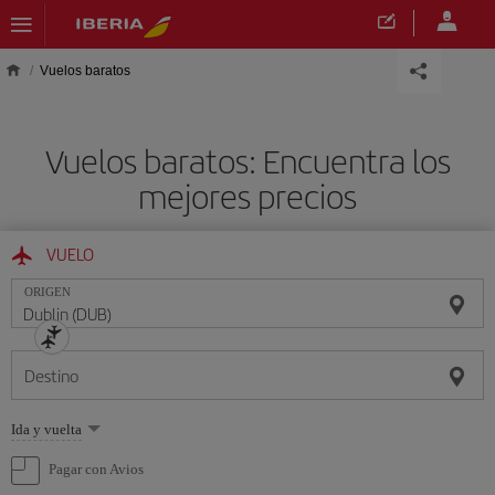
Saltar al contenido principal
Vuelos baratos
Vuelos baratos: Encuentra los
mejores precios
VUELO
ORIGEN
Destino
Seleccione
Ida y vuelta
una
opción
Pagar con Avios