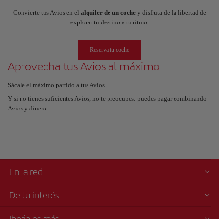
Convierte tus Avios en el
alquiler de un coche
y disfruta de la libertad de
explorar tu destino a tu ritmo.
Reserva tu coche
Aprovecha tus Avios al máximo
Sácale el máximo partido a tus Avios.
Y si no tienes suficientes Avios, no te preocupes: puedes pagar combinando
Avios y dinero.
En la red
De tu interés
Iberia es más