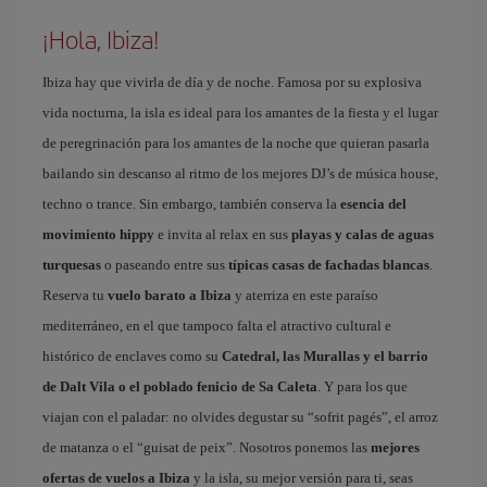
¡Hola, Ibiza!
Ibiza hay que vivirla de día y de noche. Famosa por su explosiva
vida nocturna, la isla es ideal para los amantes de la fiesta y el lugar
de peregrinación para los amantes de la noche que quieran pasarla
bailando sin descanso al ritmo de los mejores DJ’s de música house,
techno o trance. Sin embargo, también conserva la
esencia del
movimiento hippy
e invita al relax en sus
playas y calas de aguas
turquesas
o paseando entre sus
típicas casas de fachadas blancas
.
Reserva tu
vuelo barato a Ibiza
y aterriza en este paraíso
mediterráneo, en el que tampoco falta el atractivo cultural e
histórico de enclaves como su
Catedral, las Murallas y el barrio
de Dalt Vila o el poblado fenicio de Sa Caleta
. Y para los que
viajan con el paladar: no olvides degustar su “sofrit pagés”, el arroz
de matanza o el “guisat de peix”. Nosotros ponemos las
mejores
ofertas de vuelos a Ibiza
y la isla, su mejor versión para ti, seas