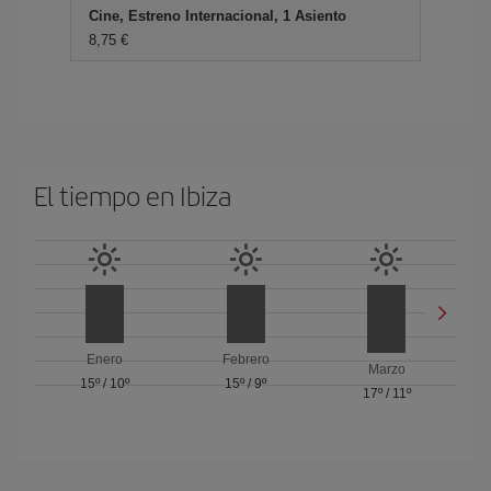
Cine, Estreno Internacional, 1 Asiento
8,75 €
El tiempo en Ibiza
Enero
Febrero
Marzo
15º
/
10º
15º
/
9º
17º
/
11º