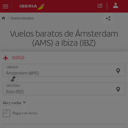
Saltar al contenido principal
Vuelos baratos
Vuelos baratos de Ámsterdam
(AMS) a Ibiza (IBZ)
VUELO
ORIGEN
DESTINO
Seleccione
Ida y vuelta
una
opción
Pagar con Avios