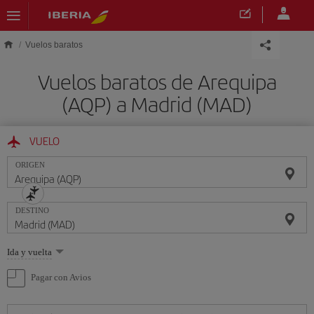
Saltar al contenido principal
Vuelos baratos
Vuelos baratos de Arequipa
(AQP) a Madrid (MAD)
VUELO
ORIGEN
DESTINO
Seleccione
Ida y vuelta
una
opción
Pagar con Avios