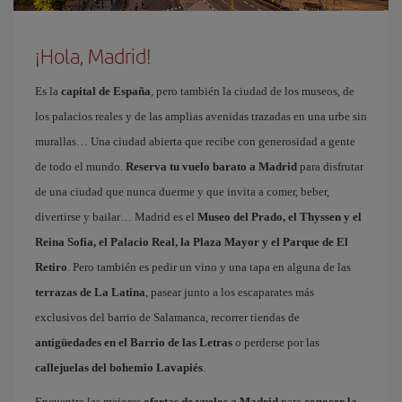
¡Hola, Madrid!
Es la
capital de España
, pero también la ciudad de los museos, de
los palacios reales y de las amplias avenidas trazadas en una urbe sin
murallas… Una ciudad abierta que recibe con generosidad a gente
de todo el mundo.
Reserva tu vuelo barato a Madrid
para disfrutar
de una ciudad que nunca duerme y que invita a comer, beber,
divertirse y bailar… Madrid es el
Museo del Prado, el Thyssen y el
Reina Sofía, el Palacio Real, la Plaza Mayor y el Parque de El
Retiro
. Pero también es pedir un vino y una tapa en alguna de las
terrazas de La Latina
, pasear junto a los escaparates más
exclusivos del barrio de Salamanca, recorrer tiendas de
antigüedades en el Barrio de las Letras
o perderse por las
callejuelas del bohemio Lavapiés
.
Encuentra las mejores
ofertas de vuelos a Madrid
para
conocer la