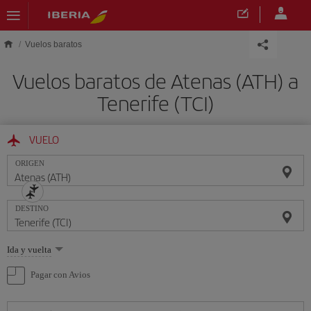
Saltar al contenido principal
Vuelos baratos
Vuelos baratos de Atenas (ATH) a
Tenerife (TCI)
VUELO
ORIGEN
DESTINO
Seleccione
Ida y vuelta
una
opción
Pagar con Avios