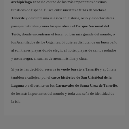
archipiélago canario
es uno de los más importantes destinos
turísticos de España. Busca entre nuestras
ofertas de vuelos a
Tenerife
y descubre una isla rica en historia, ocio y espectaculares
paisajes naturales, como los que ofrece el
Parque Nacional del
Teide
, donde encontrarás el tercer volcán más grande del mundo, o
los Acantilados de los Gigantes. Si quieres disfrutar de un buen baño
al sol, tienes playas donde elegir: al norte, playas de cantos rodados
y arena negra, al sur, las de arena más fina y clara.
Si ya te has decidido, reserva tu
vuelo barato a Tenerife
y apúntate
también a callejear por el
casco histórico de San Cristóbal de la
Laguna
o a divertirte en los
Carnavales de Santa Cruz de Tenerife
,
de los más importantes del mundo y toda una seña de identidad de
la isla.