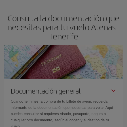
claves para encontrar los mejores precios son
anticiparte y ser
flexible.
Lo normal es que
cuanto antes
reserves tus billetes de
Consulta la documentación que
avión más baratos te saldrán. Además, si buscas los vuelos con
las fechas y los horarios del viaje un poco abiertos, podrás
elegir
necesitas para tu vuelo Atenas -
el precio más barato.
Tenerife
Documentación general
Cuando termines la compra de tu billete de avión, recuerda
informarte de la documentación que necesitas para volar. Aquí
puedes consultar si requieres visado, pasaporte, seguro o
cualquier otro documento, según el origen y el destino de tu
vuelo.