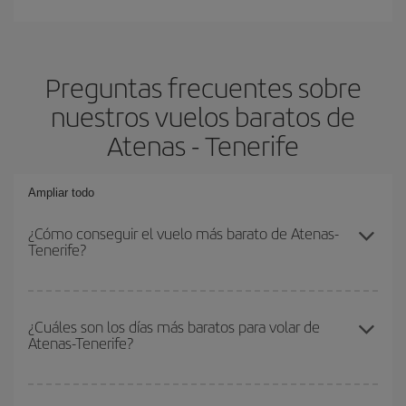
Preguntas frecuentes sobre
nuestros vuelos baratos de
Atenas - Tenerife
Ampliar todo
¿Cómo conseguir el vuelo más barato de Atenas-
Tenerife?
Podrás ahorrar en tu billete de avión de Atenas-Tenerife-dest y
conseguir el vuelo más barato si evitas temporadas altas,
¿Cuáles son los días más baratos para volar de
Atenas-Tenerife?
compras con antelación y puedes ser flexible con las fechas y
horarios de ida y vuelta.
Para saber qué días te saldrá más económico volar, solo tienes