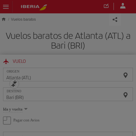
Saltar al contenido principal
Vuelos baratos
Vuelos baratos de Atlanta (ATL) a
Bari (BRI)
VUELO
ORIGEN
DESTINO
Seleccione
Ida y vuelta
una
opción
Pagar con Avios